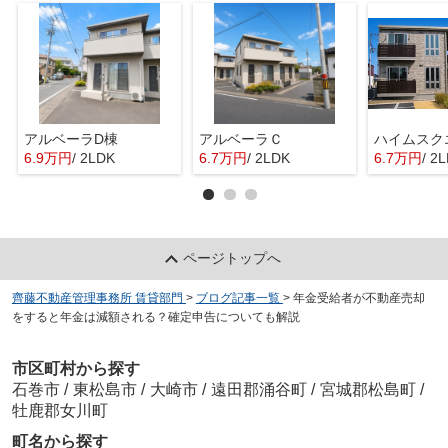
アルベーラD棟
アルベーラＣ
6.9万円
/ 2LDK
6.7万円
/ 2LDK
6.7万円
/ 2
ページトップへ
齊藤不動産管理事務所 賃貸部門
>
ブログ記事一覧
>
年金受給者が不動産売却
をすると年金は減額される？確定申告についても解説
市区町村から探す
石巻市
/
東松島市
/
大崎市
/
遠田郡涌谷町
/
宮城郡松島町
/
牡鹿郡女川町
町名から探す