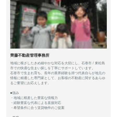
齊藤不動産管理事務所
地域に根ざしたきめ細やかな対応を大切にし、石巻市 / 東松島
市での快適な住まい探しを丁寧にサポートしています。
石巻市で生まれ育ち、長年の業界経験を持つ代表自らが地元の
情報に精通した専門家として、お客様の不動産に関するあらゆ
るご要望にお応えします。
■強み
・地域に根差した豊富な情報力
・経験豊富な代表による直接対応
・希望条件に合う賃貸物件のご提案