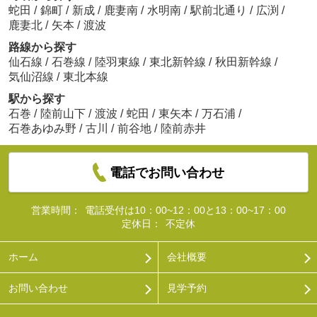
蛇田
/
錦町
/
新成
/
鹿妻南
/
水明南
/
駅前北通り
/
広渕
/
鹿妻北
/
矢本
/
渡波
路線から探す
仙石線
/
石巻線
/
陸羽東線
/
東北新幹線
/
秋田新幹線
/
気仙沼線
/
東北本線
駅から探す
石巻
/
陸前山下
/
渡波
/
蛇田
/
東矢本
/
万石浦
/
石巻あゆみ野
/
古川
/
前谷地
/
陸前赤井
電話でお問い合わせ
営業時間：
電話受付は10：00~12：00と13：00~17：00
定休日：
不定休
ホーム
会社概要
お問い合わせ
見学予約