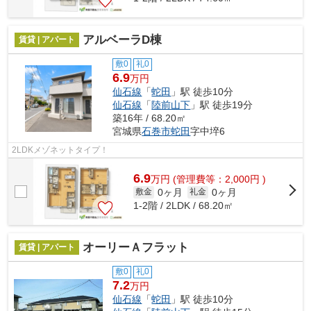
アルベーラD棟
賃貸 | アパート
敷0
礼0
6.9
万円
仙石線
「
蛇田
」駅 徒歩10分
仙石線
「
陸前山下
」駅 徒歩19分
築16年 / 68.20㎡
宮城県
石巻市
蛇田
字中埣6
2LDKメゾネットタイプ！
6.9
万
円
(管理費等：2,000円 )
0ヶ月
0ヶ月
敷金
礼金
1-2階 / 2LDK / 68.20㎡
オーリーＡフラット
賃貸 | アパート
敷0
礼0
7.2
万円
仙石線
「
蛇田
」駅 徒歩10分