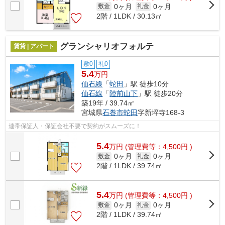
0ヶ月
0ヶ月
敷金
礼金
2階 / 1LDK / 30.13㎡
グランシャリオフォルテ
賃貸 | アパート
敷0
礼0
5.4
万円
仙石線
「
蛇田
」駅 徒歩10分
仙石線
「
陸前山下
」駅 徒歩20分
築19年 / 39.74㎡
宮城県
石巻市
蛇田
字新埣寺168-3
連帯保証人・保証会社不要で契約がスムーズに！
5.4
万
円
(管理費等：4,500円 )
0ヶ月
0ヶ月
敷金
礼金
2階 / 1LDK / 39.74㎡
5.4
万
円
(管理費等：4,500円 )
0ヶ月
0ヶ月
敷金
礼金
2階 / 1LDK / 39.74㎡