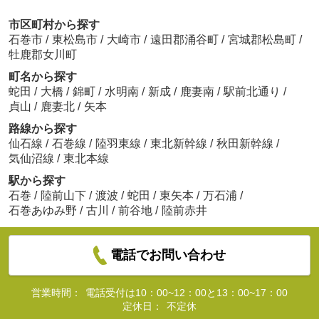
市区町村から探す
石巻市
/
東松島市
/
大崎市
/
遠田郡涌谷町
/
宮城郡松島町
/
牡鹿郡女川町
町名から探す
蛇田
/
大橋
/
錦町
/
水明南
/
新成
/
鹿妻南
/
駅前北通り
/
貞山
/
鹿妻北
/
矢本
路線から探す
仙石線
/
石巻線
/
陸羽東線
/
東北新幹線
/
秋田新幹線
/
気仙沼線
/
東北本線
駅から探す
石巻
/
陸前山下
/
渡波
/
蛇田
/
東矢本
/
万石浦
/
石巻あゆみ野
/
古川
/
前谷地
/
陸前赤井
電話でお問い合わせ
営業時間：
電話受付は10：00~12：00と13：00~17：00
定休日：
不定休