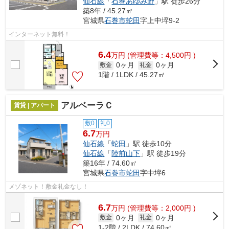
仙石線
「
石巻あゆみ野
」駅 徒歩26分
築8年 / 45.27㎡
宮城県
石巻市
蛇田
字上中埣9-2
インターネット無料！
6.4
万
円
(管理費等：4,500円 )
0ヶ月
0ヶ月
敷金
礼金
1階 / 1LDK / 45.27㎡
アルベーラＣ
賃貸 | アパート
敷0
礼0
6.7
万円
仙石線
「
蛇田
」駅 徒歩10分
仙石線
「
陸前山下
」駅 徒歩19分
築16年 / 74.60㎡
宮城県
石巻市
蛇田
字中埣6
メゾネット！敷金礼金なし！
6.7
万
円
(管理費等：2,000円 )
0ヶ月
0ヶ月
敷金
礼金
1-2階 / 2LDK / 74.60㎡