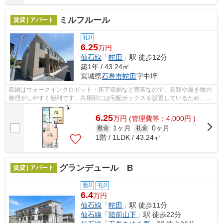
ミルフルール
賃貸 | アパート
礼0
6.25
万円
仙石線
「
蛇田
」駅 徒歩12分
築1年 / 43.24㎡
宮城県
石巻市
蛇田
字中埣
収納はウォークインクロゼット・床下収納など豊富なので、衣類や履き物の
整理がしやすく便利です。共用部には宅配ボックスを設置しているため、家
で何時間も待機する必要がありません...
6.25
万
円
(管理費等：4,000円 )
1ヶ月
0ヶ月
敷金
礼金
1階 / 1LDK / 43.24㎡
グランデュール B
賃貸 | アパート
敷0
礼0
6.4
万円
仙石線
「
蛇田
」駅 徒歩11分
仙石線
「
陸前山下
」駅 徒歩22分