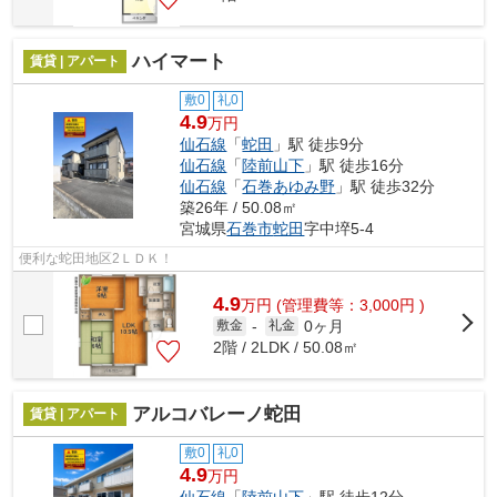
ハイマート
賃貸 | アパート
敷0
礼0
4.9
万円
仙石線
「
蛇田
」駅 徒歩9分
仙石線
「
陸前山下
」駅 徒歩16分
仙石線
「
石巻あゆみ野
」駅 徒歩32分
築26年 / 50.08㎡
宮城県
石巻市
蛇田
字中埣5-4
便利な蛇田地区2ＬＤＫ！
4.9
万
円
(管理費等：3,000円 )
0ヶ月
敷金
-
礼金
2階 / 2LDK / 50.08㎡
アルコバレーノ蛇田
賃貸 | アパート
敷0
礼0
4.9
万円