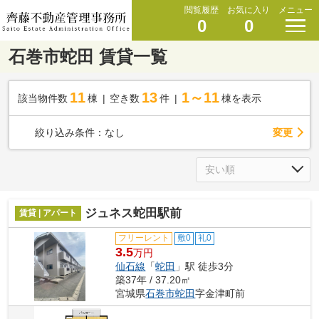
閲覧履歴
お気に入り
メニュー
0
0
石巻市蛇田 賃貸一覧
11
13
1～11
該当物件数
棟
空き数
件
棟を表示
変更
絞り込み条件：
なし
ジュネス蛇田駅前
賃貸 | アパート
フリーレント
敷0
礼0
3.5
万円
仙石線
「
蛇田
」駅 徒歩3分
築37年 / 37.20㎡
宮城県
石巻市
蛇田
字金津町前