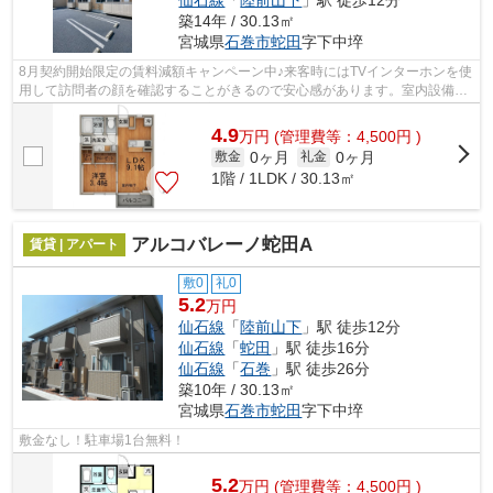
仙石線
「
陸前山下
」駅 徒歩12分
築14年 / 30.13㎡
宮城県
石巻市
蛇田
字下中埣
8月契約開始限定の賃料減額キャンペーン中♪来客時にはTVインターホンを使
用して訪問者の顔を確認することがきるので安心感があります。室内設備は
浴室乾燥機・洗面所独立など充実した...
4.9
万
円
(管理費等：4,500円 )
0ヶ月
0ヶ月
敷金
礼金
1階 / 1LDK / 30.13㎡
アルコバレーノ蛇田A
賃貸 | アパート
敷0
礼0
5.2
万円
仙石線
「
陸前山下
」駅 徒歩12分
仙石線
「
蛇田
」駅 徒歩16分
仙石線
「
石巻
」駅 徒歩26分
築10年 / 30.13㎡
宮城県
石巻市
蛇田
字下中埣
敷金なし！駐車場1台無料！
5.2
万
円
(管理費等：4,500円 )