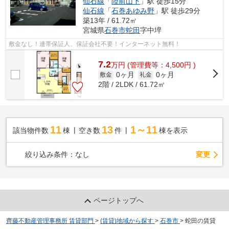
仙石線
「
陸前山下
」駅 徒歩15分
仙石線
「
石巻あゆみ野
」駅 徒歩29分
築13年 / 61.72㎡
宮城県
石巻市
蛇田
字中埣
敷金なし！連帯保証人、保証会社不要！インターネット無料！
7.2
万
円
(管理費等：4,500円 )
0ヶ月
0ヶ月
敷金
礼金
2階 / 2LDK / 61.72㎡
11
13
1～11
該当物件数
棟
空き数
件
棟を表示
変更
絞り込み条件：
なし
ページトップへ
齊藤不動産管理事務所 賃貸部門
>
(賃貸)地域から探す
>
石巻市
>
蛇田の賃貸