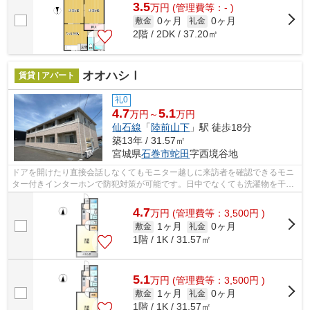
3.5
万
円
(管理費等：- )
0ヶ月
0ヶ月
敷金
礼金
2階 / 2DK / 37.20㎡
オオハシⅠ
賃貸 | アパート
礼0
4.7
5.1
万円～
万円
仙石線
「
陸前山下
」駅 徒歩18分
築13年 / 31.57㎡
宮城県
石巻市
蛇田
字西境谷地
ドアを開けたり直接会話しなくてもモニター越しに来訪者を確認できるモニ
ター付きインターホンで防犯対策が可能です。日中でなくても洗濯物を干せ
るため毎日忙しい人にもおすすめの浴...
4.7
万
円
(管理費等：3,500円 )
1ヶ月
0ヶ月
敷金
礼金
1階 / 1K / 31.57㎡
5.1
万
円
(管理費等：3,500円 )
1ヶ月
0ヶ月
敷金
礼金
1階 / 1K / 31.57㎡