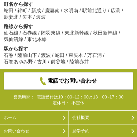
町名から探す
蛇田
/
錦町
/
新成
/
鹿妻南
/
水明南
/
駅前北通り
/
広渕
/
鹿妻北
/
矢本
/
渡波
路線から探す
仙石線
/
石巻線
/
陸羽東線
/
東北新幹線
/
秋田新幹線
/
気仙沼線
/
東北本線
駅から探す
石巻
/
陸前山下
/
渡波
/
蛇田
/
東矢本
/
万石浦
/
石巻あゆみ野
/
古川
/
前谷地
/
陸前赤井
電話でお問い合わせ
営業時間：
電話受付は10：00~12：00と13：00~17：00
定休日：
不定休
ホーム
会社概要
お問い合わせ
見学予約