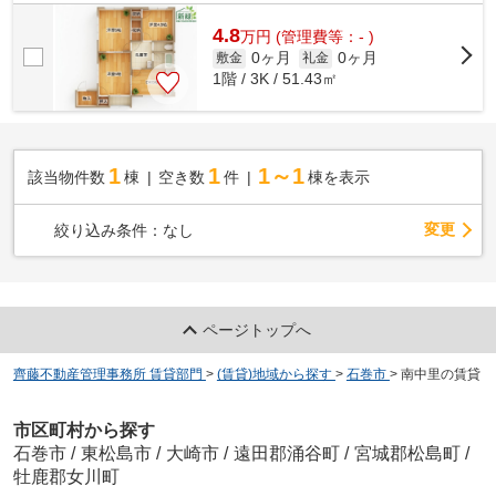
4.8
万
円
(管理費等：- )
0ヶ月
0ヶ月
敷金
礼金
1階 / 3K / 51.43㎡
1
1
1～1
該当物件数
棟
空き数
件
棟を表示
変更
絞り込み条件：
なし
ページトップへ
齊藤不動産管理事務所 賃貸部門
>
(賃貸)地域から探す
>
石巻市
>
南中里の賃貸
市区町村から探す
石巻市
/
東松島市
/
大崎市
/
遠田郡涌谷町
/
宮城郡松島町
/
牡鹿郡女川町