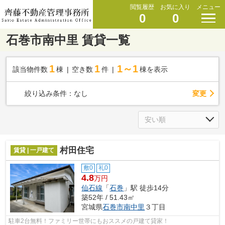
閲覧履歴
お気に入り
メニュー
0
0
石巻市南中里 賃貸一覧
1
1
1～1
該当物件数
棟
空き数
件
棟を表示
変更
絞り込み条件：
なし
村田住宅
賃貸 | 一戸建て
敷0
礼0
4.8
万円
仙石線
「
石巻
」駅 徒歩14分
築52年 / 51.43㎡
宮城県
石巻市
南中里
３丁目
駐車2台無料！ファミリー世帯にもおススメの戸建て貸家！