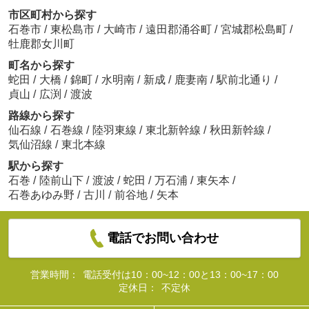
市区町村から探す
石巻市
/
東松島市
/
大崎市
/
遠田郡涌谷町
/
宮城郡松島町
/
牡鹿郡女川町
町名から探す
蛇田
/
大橋
/
錦町
/
水明南
/
新成
/
鹿妻南
/
駅前北通り
/
貞山
/
広渕
/
渡波
路線から探す
仙石線
/
石巻線
/
陸羽東線
/
東北新幹線
/
秋田新幹線
/
気仙沼線
/
東北本線
駅から探す
石巻
/
陸前山下
/
渡波
/
蛇田
/
万石浦
/
東矢本
/
石巻あゆみ野
/
古川
/
前谷地
/
矢本
電話でお問い合わせ
営業時間：
電話受付は10：00~12：00と13：00~17：00
定休日：
不定休