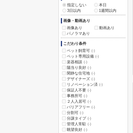
指定しない
本日
3日以内
1週間以内
画像・動画あり
画像あり
動画あり
パノラマあり
こだわり条件
ペット飼育可
(-)
ペット専用設備
(-)
楽器相談
(-)
陽当り良好
(-)
閑静な住宅地
(-)
デザイナーズ
(-)
リノベーション済
(-)
保証人不要
(-)
事務所可
(-)
２人入居可
(-)
バリアフリー
(-)
分割可
(-)
分譲タイプ
(-)
管理人常駐
(-)
眺望良好
(-)