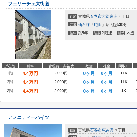
フェリーチェ大街道
宮城県
石巻市
大街道南
４丁目
住所
交通
仙石線
「
蛇田
」駅 徒歩30分
築9年
2階建
木造
築年
階数
構造
所在階
賃料
管理費・共益費
敷金
礼金
間取り
4.4
万円
0ヶ月
0ヶ月
1階
2,000円
1LK
4.4
万円
0ヶ月
0ヶ月
2階
2,000円
1LK
4.4
万円
0ヶ月
0ヶ月
2階
2,000円
1K
アメニティーハイツ
宮城県
石巻市
恵み野
４丁目
住所