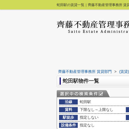
蛇田駅の賃貸一覧｜齊藤不動産管理事務所 賃
齊藤不動産管理事務所 賃貸部門
>
(賃
蛇田駅物件一覧
沿線
蛇田駅
賃料
下限なし～上限なし
駅徒歩
指定しない
設備条件
指定なし