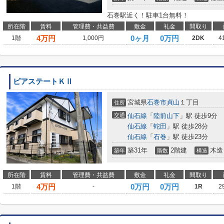
石巻駅近く！駐車1台無料！
所在階
賃料
管理費・共益費
敷金
礼金
間取り
4
万円
0ヶ月
0万円
1階
1,000円
2DK
4
ピアステートＫⅡ
宮城県
石巻市
貞山
１丁目
住所
交通
仙石線
「
陸前山下
」駅 徒歩9分
仙石線
「
蛇田
」駅 徒歩28分
仙石線
「
石巻
」駅 徒歩23分
築31年
2階建
木造
築年
階数
構造
所在階
賃料
管理費・共益費
敷金
礼金
間取り
4
万円
0万円
0万円
1階
-
1R
2