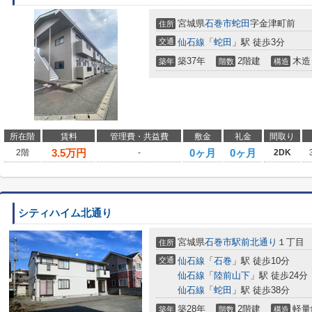
宮城県
石巻市
蛇田
字金津町前
住所
交通
仙石線
「
蛇田
」駅 徒歩3分
築37年
2階建
木造
築年
階数
構造
所在階
賃料
管理費・共益費
敷金
礼金
間取り
3.5
万円
0ヶ月
0ヶ月
2階
-
2DK
シティハイム北通り
宮城県
石巻市
駅前北通り
１丁目
住所
交通
仙石線
「
石巻
」駅 徒歩10分
仙石線
「
陸前山下
」駅 徒歩24分
仙石線
「
蛇田
」駅 徒歩38分
築28年
2階建
軽量
築年
階数
構造