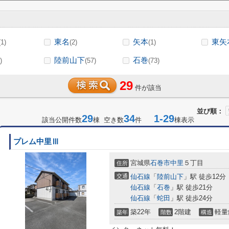
東名
矢本
東矢
(1)
(2)
(1)
陸前山下
石巻
)
(57)
(73)
29
件が該当
並び順：
29
34
1-29
該当公開件数
棟 空き数
件
棟表示
プレム中里Ⅲ
宮城県
石巻市
中里
５丁目
住所
交通
仙石線
「
陸前山下
」駅 徒歩12分
仙石線
「
石巻
」駅 徒歩21分
仙石線
「
蛇田
」駅 徒歩24分
築22年
2階建
軽量
築年
階数
構造