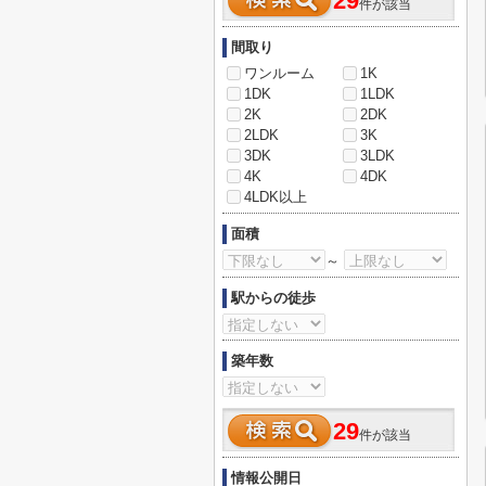
29
件が該当
間取り
ワンルーム
1K
1DK
1LDK
2K
2DK
2LDK
3K
3DK
3LDK
4K
4DK
4LDK以上
面積
～
駅からの徒歩
築年数
29
件が該当
情報公開日