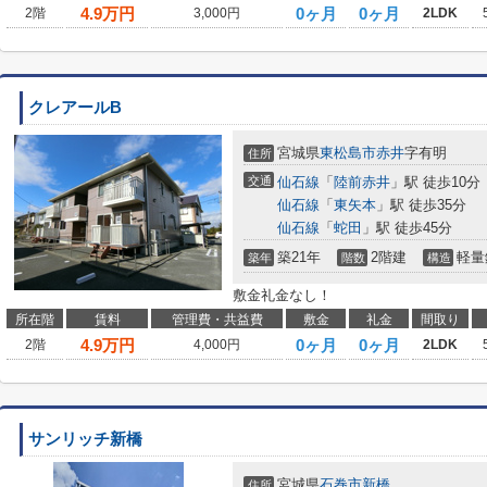
4.9
万円
0ヶ月
0ヶ月
2階
3,000円
2LDK
クレアールB
宮城県
東松島市
赤井
字有明
住所
交通
仙石線
「
陸前赤井
」駅 徒歩10分
仙石線
「
東矢本
」駅 徒歩35分
仙石線
「
蛇田
」駅 徒歩45分
築21年
2階建
軽量
築年
階数
構造
敷金礼金なし！
所在階
賃料
管理費・共益費
敷金
礼金
間取り
4.9
万円
0ヶ月
0ヶ月
2階
4,000円
2LDK
サンリッチ新橋
宮城県
石巻市
新橋
住所