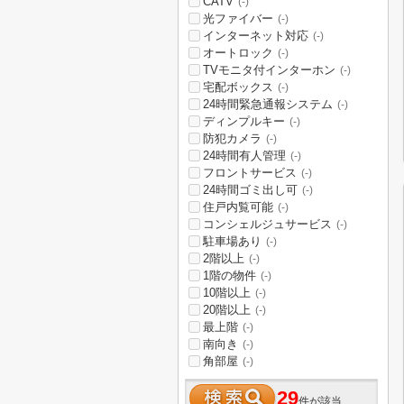
CATV
(-)
光ファイバー
(-)
インターネット対応
(-)
オートロック
(-)
TVモニタ付インターホン
(-)
宅配ボックス
(-)
24時間緊急通報システム
(-)
ディンプルキー
(-)
防犯カメラ
(-)
24時間有人管理
(-)
フロントサービス
(-)
24時間ゴミ出し可
(-)
住戸内覧可能
(-)
コンシェルジュサービス
(-)
駐車場あり
(-)
2階以上
(-)
1階の物件
(-)
10階以上
(-)
20階以上
(-)
最上階
(-)
南向き
(-)
角部屋
(-)
29
件が該当