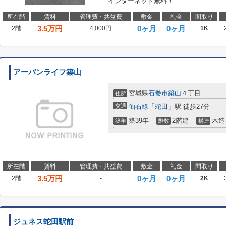
インターネット無料！
所在階
賃料
管理費・共益費
敷金
礼金
間取り
3.5
万円
0ヶ月
0ヶ月
2階
4,000円
1K
アーバンライフ築山
宮城県
石巻市
築山
４丁目
住所
交通
仙石線
「
蛇田
」駅 徒歩27分
築39年
2階建
木造
築年
階数
構造
所在階
賃料
管理費・共益費
敷金
礼金
間取り
3.5
万円
0ヶ月
0ヶ月
2階
-
2K
ジュネス蛇田駅前