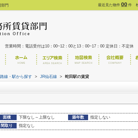
00
最近見た物件
件
貸部門
営業時間：電話受付は10：00~12：00と13：00~17：00 定休日：不定休
貸)路線・駅から探す
>
JR仙石線
>
蛇田駅の賃貸
面積
下限なし～上限なし
築年数
指定しない
間取り
指定なし