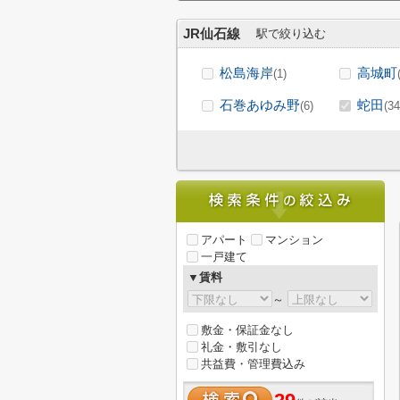
JR仙石線
駅で絞り込む
松島海岸
高城町
(1)
石巻あゆみ野
蛇田
(6)
(34
アパート
マンション
一戸建て
▼賃料
～
敷金・保証金なし
礼金・敷引なし
共益費・管理費込み