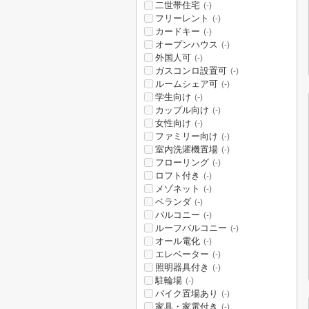
二世帯住宅
(-)
フリーレント
(-)
カードキー
(-)
オープンハウス
(-)
外国人可
(-)
ガスコンロ設置可
(-)
ルームシェア可
(-)
学生向け
(-)
カップル向け
(-)
女性向け
(-)
ファミリー向け
(-)
室内洗濯機置場
(-)
フローリング
(-)
ロフト付き
(-)
メゾネット
(-)
ベランダ
(-)
バルコニー
(-)
ルーフバルコニー
(-)
オール電化
(-)
エレベーター
(-)
照明器具付き
(-)
駐輪場
(-)
バイク置場あり
(-)
家具・家電付き
(-)