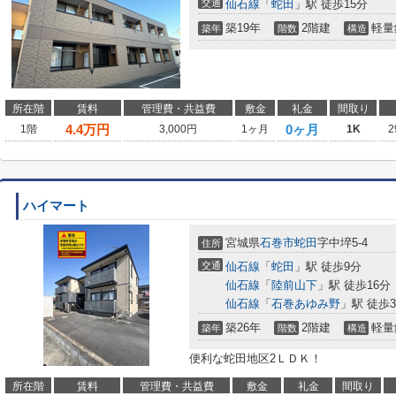
交通
仙石線
「
蛇田
」駅 徒歩15分
築19年
2階建
軽量
築年
階数
構造
所在階
賃料
管理費・共益費
敷金
礼金
間取り
4.4
万円
0ヶ月
1階
3,000円
1ヶ月
1K
2
ハイマート
宮城県
石巻市
蛇田
字中埣5-4
住所
交通
仙石線
「
蛇田
」駅 徒歩9分
仙石線
「
陸前山下
」駅 徒歩16分
仙石線
「
石巻あゆみ野
」駅 徒歩3
築26年
2階建
軽量
築年
階数
構造
便利な蛇田地区2ＬＤＫ！
所在階
賃料
管理費・共益費
敷金
礼金
間取り