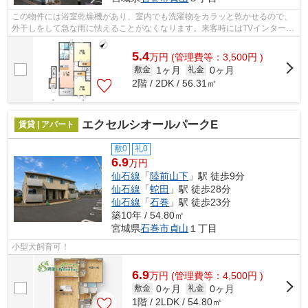
この物件には浴室乾燥機があり、室内でも洗濯物をカラッと乾かせるので、
外干しをして急な雨に怯えることがなくなります。来客時にはTVインターホ
ンで訪問者の顔を確認することがきる...
5.4
万
円
(管理費等：3,500円 )
1ヶ月
0ヶ月
敷金
礼金
2階 / 2DK / 56.31㎡
エクセルシオールパークE
賃貸 | アパート
敷0
礼0
6.9
万円
仙石線
「
陸前山下
」駅 徒歩9分
仙石線
「
蛇田
」駅 徒歩28分
仙石線
「
石巻
」駅 徒歩23分
築10年 / 54.80㎡
宮城県
石巻市
貞山
１丁目
小型犬飼育可！
6.9
万
円
(管理費等：4,500円 )
0ヶ月
0ヶ月
敷金
礼金
1階 / 2LDK / 54.80㎡