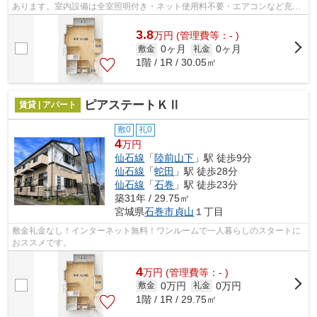
あります。室内設備は全室照明付き・ネット使用料不要・エアコンなど充実
した設備を備え付けています。こちら...
3.8
万
円
(管理費等：- )
0ヶ月
0ヶ月
敷金
礼金
1階 / 1R / 30.05㎡
ピアステートＫⅡ
賃貸 | アパート
敷0
礼0
4
万円
仙石線
「
陸前山下
」駅 徒歩9分
仙石線
「
蛇田
」駅 徒歩28分
仙石線
「
石巻
」駅 徒歩23分
築31年 / 29.75㎡
宮城県
石巻市
貞山
１丁目
敷金礼金なし！インターネット無料！ワンルームで一人暮らしのスタートに
おススメです。
4
万
円
(管理費等：- )
0万円
0万円
敷金
礼金
1階 / 1R / 29.75㎡