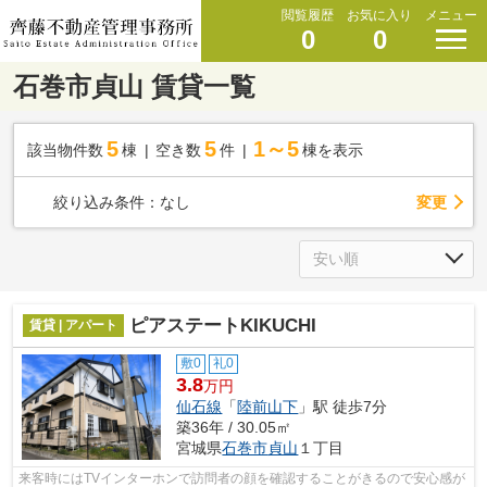
閲覧履歴
お気に入り
メニュー
0
0
石巻市貞山 賃貸一覧
5
5
1～5
該当物件数
棟
空き数
件
棟を表示
変更
絞り込み条件：
なし
ピアステートKIKUCHI
賃貸 | アパート
敷0
礼0
3.8
万円
仙石線
「
陸前山下
」駅 徒歩7分
築36年 / 30.05㎡
宮城県
石巻市
貞山
１丁目
来客時にはTVインターホンで訪問者の顔を確認することがきるので安心感が