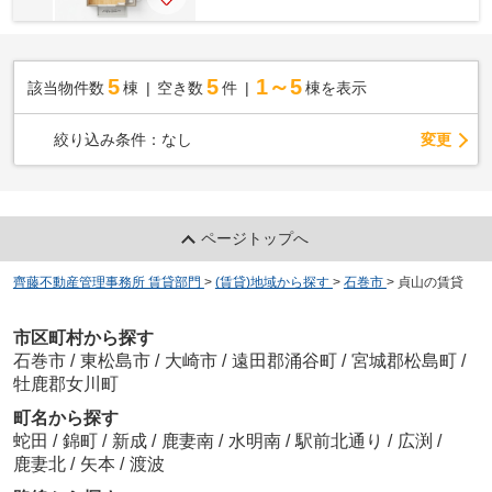
5
5
1～5
該当物件数
棟
空き数
件
棟を表示
変更
絞り込み条件：
なし
ページトップへ
齊藤不動産管理事務所 賃貸部門
>
(賃貸)地域から探す
>
石巻市
>
貞山の賃貸
市区町村から探す
石巻市
/
東松島市
/
大崎市
/
遠田郡涌谷町
/
宮城郡松島町
/
牡鹿郡女川町
町名から探す
蛇田
/
錦町
/
新成
/
鹿妻南
/
水明南
/
駅前北通り
/
広渕
/
鹿妻北
/
矢本
/
渡波