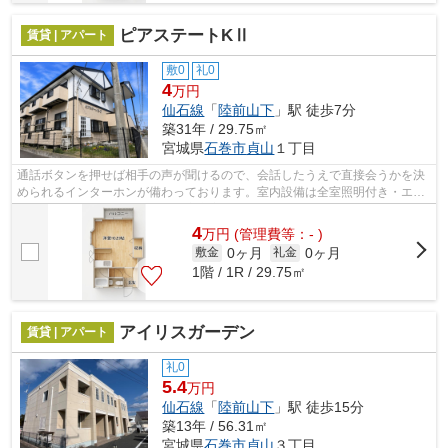
ピアステートKⅡ
賃貸 | アパート
敷0
礼0
4
万円
仙石線
「
陸前山下
」駅 徒歩7分
築31年 / 29.75㎡
宮城県
石巻市
貞山
１丁目
通話ボタンを押せば相手の声が聞けるので、会話したうえで直接会うかを決
められるインターホンが備わっております。室内設備は全室照明付き・エア
コン・ネット使用料不要など大変充実...
4
万
円
(管理費等：- )
0ヶ月
0ヶ月
敷金
礼金
1階 / 1R / 29.75㎡
アイリスガーデン
賃貸 | アパート
礼0
5.4
万円
仙石線
「
陸前山下
」駅 徒歩15分
築13年 / 56.31㎡
宮城県
石巻市
貞山
３丁目