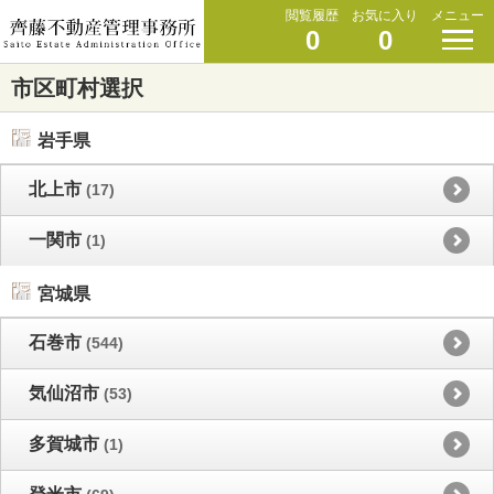
閲覧履歴
お気に入り
メニュー
0
0
市区町村選択
岩手県
北上市
(17)
一関市
(1)
宮城県
石巻市
(544)
気仙沼市
(53)
多賀城市
(1)