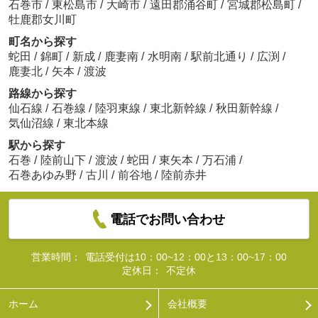
石巻市
/
東松島市
/
大崎市
/
遠田郡涌谷町
/
宮城郡松島町
/
牡鹿郡女川町
町名から探す
蛇田
/
錦町
/
新成
/
鹿妻南
/
水明南
/
駅前北通り
/
広渕
/
鹿妻北
/
矢本
/
渡波
路線から探す
仙石線
/
石巻線
/
陸羽東線
/
東北新幹線
/
秋田新幹線
/
気仙沼線
/
東北本線
駅から探す
石巻
/
陸前山下
/
渡波
/
蛇田
/
東矢本
/
万石浦
/
石巻あゆみ野
/
古川
/
前谷地
/
陸前赤井
電話でお問い合わせ
営業時間：
電話受付は10：00~12：00と13：00~17：00
定休日：
不定休
ホーム
会社概要