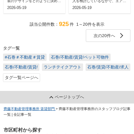
装のデザインをどのように決める
入を検討しているなかで、エアコ
べきかお悩みではありませんか。
ン室外機のお手入れまで手が回っ
2026-05-19
2026-05-19
理想の店舗...
ているでし...
925
該当公開件数：
件
1～20
件を表示
次の20件へ
タグ一覧
#石巻＃不動産＃賃貸
石巻/不動産/賃貸/ペット可物件
石巻/不動産/賃貸/
ランチテイクアウト
石巻/賃貸/不動産/求人
タグ一覧ページへ
ページトップへ
齊藤不動産管理事務所 賃貸部門
>
齊藤不動産管理事務所のスタッフブログ記事
一覧 | 全記事一覧
市区町村から探す