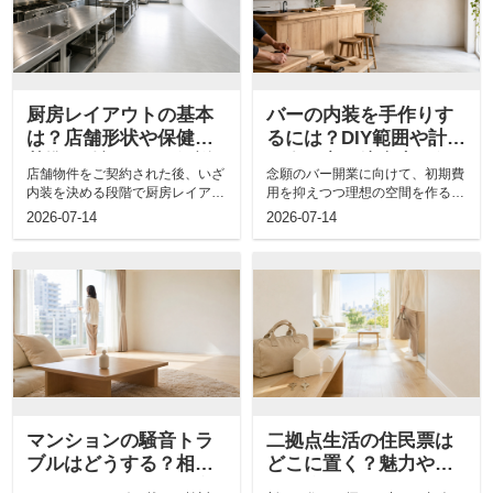
厨房レイアウトの基本
バーの内装を手作りす
は？店舗形状や保健所
るには？DIY範囲や計画
基準の確認項目も解説
の進め方と注意点も解
店舗物件をご契約された後、いざ
念願のバー開業に向けて、初期費
説
内装を決める段階で厨房レイアウ
用を抑えつつ理想の空間を作るた
トに頭を悩ませていませんか。効
めに内装のDIYを検討していませ
2026-07-14
2026-07-14
率の良い厨...
んか。手...
マンションの騒音トラ
二拠点生活の住民票は
ブルはどうする？相談
どこに置く？魅力や費
先や防音物件の選び方
用の注意点についても