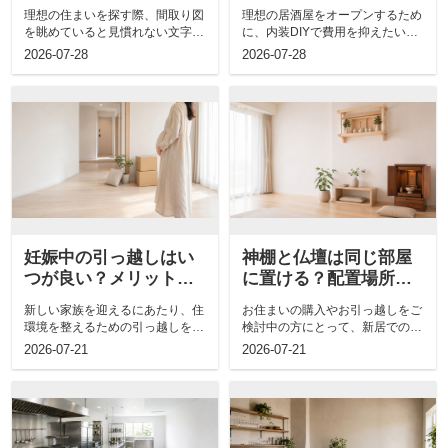
示す意味と見方のポイ
範囲やアイデアも解説
理想の住まいを探す際、間取り図
理想の居酒屋をオープンするため
ントも解説
を眺めていると見慣れない文字が
に、内装DIYで費用を抑えたいと
多くて戸惑うことはありません
お考えではありませんか。こだわ
2026-07-28
2026-07-28
か。新居での...
りを詰め...
妊娠中の引っ越しはい
神棚と仏壇は同じ部屋
つが良い？メリットや
に置ける？配置場所や
注意点についても解説
注意点についても解説
新しい家族を迎えるにあたり、住
お住まいの購入やお引っ越しをご
環境を整えるための引っ越しを検
検討中の方にとって、新居での神
討されている方も多いのではない
棚や仏壇の配置は悩ましい問題で
2026-07-21
2026-07-21
でしょうか...
はないでし...