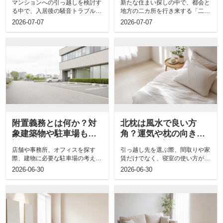
マンションへの引っ越しを検討す
新たな住まい探しの中で、都会と
も解説
解説
る中で、入居後の騒音トラブルに
地方の二カ所を行き来する「二拠
不安を抱えていませんか。理想の
点生活」に関心を持つ方は多いの
2026-07-07
2026-07-07
住まいで快...
ではないで...
附置義務とは何か？対
北枕は風水で良い方
象建築物や駐車場も解
角？運気や枕の向きに
説
ついても解説
店舗や事務所、オフィスを探す
引っ越し先を選ぶ際、間取りや家
際、建物に必要な駐車場の考え方
賃だけでなく、寝室の使い方が気
まで意識する方は多くありませ
になる方も多いのではないでしょ
2026-06-30
2026-06-30
ん。しかし、出...
うか。とく...