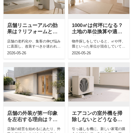
店舗リニューアルの効
1000㎡は何坪になる？
果は？リフォームとの
土地の単位換算や適正
違いについても解説
な広さの基準について
店舗の老朽化や、集客の伸び悩み
物件探しをしていると、㎡や坪、
も解説
に直面し、改装すべきか迷われて
畳といった単位が混在していて、
いる経営者の方も多いのではない
実際の面積がイメージしにくいと
2026-05-26
2026-05-26
でしょうか...
感じること...
店舗の外装が第一印象
エアコンの室外機を掃
を左右する理由は？入
除しないとどうなる？
口の設計や配色につい
電気代への影響や方法
店舗の経営を始めるにあたり、外
引っ越しを機に、新しい家電の購
ても解説
も解説