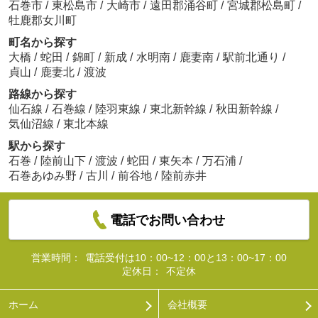
石巻市
/
東松島市
/
大崎市
/
遠田郡涌谷町
/
宮城郡松島町
/
牡鹿郡女川町
町名から探す
大橋
/
蛇田
/
錦町
/
新成
/
水明南
/
鹿妻南
/
駅前北通り
/
貞山
/
鹿妻北
/
渡波
路線から探す
仙石線
/
石巻線
/
陸羽東線
/
東北新幹線
/
秋田新幹線
/
気仙沼線
/
東北本線
駅から探す
石巻
/
陸前山下
/
渡波
/
蛇田
/
東矢本
/
万石浦
/
石巻あゆみ野
/
古川
/
前谷地
/
陸前赤井
電話でお問い合わせ
営業時間：
電話受付は10：00~12：00と13：00~17：00
定休日：
不定休
ホーム
会社概要