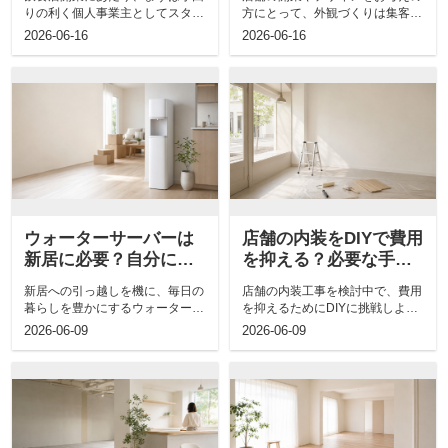
りも解説
解説
りの利く個人事業主としてスター
方にとって、外観づくりは集客を
トすべきか迷う方は多いのではな
左右する重要な課題ではないでし
2026-06-16
2026-06-16
いでしょう...
ょうか。理...
ウォーターサーバーは
店舗の内装をDIYで費用
新居に必要？自分に合
を抑える？必要な手順
う選び方や費用につい
や注意点についても解
新居への引っ越しを機に、毎日の
店舗の内装工事を検討中で、費用
ても解説
説
暮らしを豊かにするウォーターサ
を抑えるためにDIYに挑戦しよう
ーバーの導入を検討されるお客様
と考えている方も多いのではない
2026-06-09
2026-06-09
は多いです...
でしょう...