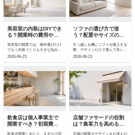
美容室の内装はDIYでき
ソファの選び方で迷
る？開業時の費用やデ
う？配置やサイズのポ
ザインの注意点も解説
イントも解説
美容室の開業では、物件選びだけ
引っ越しを機にソファを購入する
でなく内装づくりも大きな悩みに
際、デザインだけで選んで良いの
なりやすいものです。理想の雰囲
か迷う方は多いでしょう。新居で
2026-06-23
2026-06-23
気を形にし...
長く快適に...
飲食店は個人事業主で
店舗ファサードの役割
開業すべき？初期費用
は？集客力を高める外
を抑える方法や法人成
観づくりのポイントも
飲食店開業にあたり、まずは小回
店舗の開業やデザインをお考えの