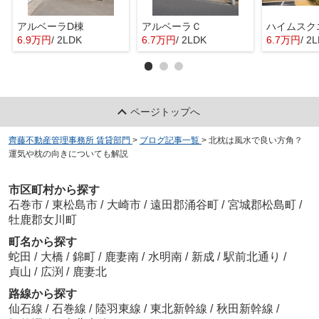
アルベーラD棟
アルベーラＣ
6.9万円
/ 2LDK
6.7万円
/ 2LDK
6.7万円
/ 2
ページトップへ
齊藤不動産管理事務所 賃貸部門
>
ブログ記事一覧
>
北枕は風水で良い方角？
運気や枕の向きについても解説
市区町村から探す
石巻市
/
東松島市
/
大崎市
/
遠田郡涌谷町
/
宮城郡松島町
/
牡鹿郡女川町
町名から探す
蛇田
/
大橋
/
錦町
/
鹿妻南
/
水明南
/
新成
/
駅前北通り
/
貞山
/
広渕
/
鹿妻北
路線から探す
仙石線
/
石巻線
/
陸羽東線
/
東北新幹線
/
秋田新幹線
/