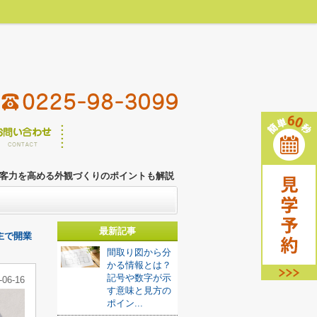
00
検討リスト
件
最終更新：2026年08月09日
客力を高める外観づくりのポイントも解説
最新記事
主で開業
間取り図から分
かる情報とは？
記号や数字が示
-06-16
す意味と見方の
ポイン...