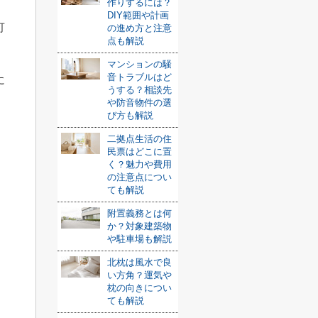
作りするには？
DIY範囲や計画
可
の進め方と注意
点も解説
マンションの騒
音トラブルはど
に
うする？相談先
や防音物件の選
び方も解説
二拠点生活の住
民票はどこに置
く？魅力や費用
の注意点につい
ても解説
附置義務とは何
か？対象建築物
や駐車場も解説
北枕は風水で良
い方角？運気や
枕の向きについ
ても解説