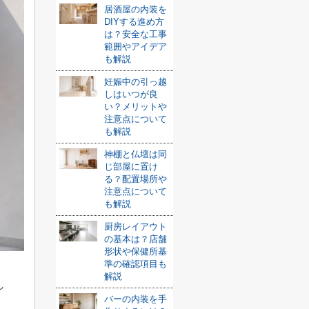
居酒屋の内装を
DIYする進め方
は？安全な工事
範囲やアイデア
も解説
妊娠中の引っ越
しはいつが良
い？メリットや
注意点について
も解説
神棚と仏壇は同
じ部屋に置け
る？配置場所や
注意点について
も解説
厨房レイアウト
の基本は？店舗
形状や保健所基
準の確認項目も
解説
し
バーの内装を手