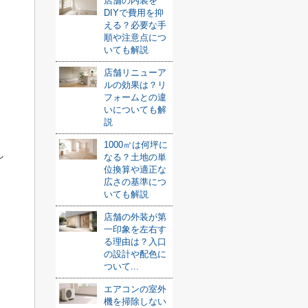
店舗の内装を
DIYで費用を抑
える？必要な手
順や注意点につ
いても解説
店舗リニューア
ルの効果は？リ
フォームとの違
いについても解
説
1000㎡は何坪に
し
なる？土地の単
位換算や適正な
広さの基準につ
いても解説
店舗の外装が第
一印象を左右す
る理由は？入口
の設計や配色に
ついて...
エアコンの室外
機を掃除しない