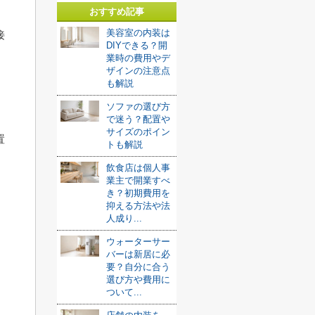
おすすめ記事
美容室の内装は
接
DIYできる？開
業時の費用やデ
ザインの注意点
も解説
ソファの選び方
で迷う？配置や
サイズのポイン
置
トも解説
飲食店は個人事
業主で開業すべ
き？初期費用を
抑える方法や法
人成り...
ウォーターサー
バーは新居に必
要？自分に合う
選び方や費用に
ついて...