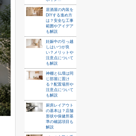
居酒屋の内装を
DIYする進め方
は？安全な工事
範囲やアイデア
も解説
妊娠中の引っ越
しはいつが良
い？メリットや
注意点について
も解説
神棚と仏壇は同
じ部屋に置け
る？配置場所や
注意点について
も解説
厨房レイアウト
の基本は？店舗
形状や保健所基
準の確認項目も
解説
。