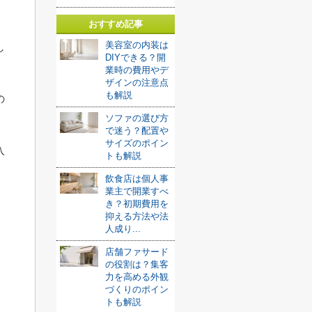
おすすめ記事
美容室の内装は
し
DIYできる？開
業時の費用やデ
ザインの注意点
も解説
の
ソファの選び方
で迷う？配置や
サイズのポイン
入
トも解説
飲食店は個人事
業主で開業すべ
き？初期費用を
抑える方法や法
人成り...
店舗ファサード
の役割は？集客
力を高める外観
づくりのポイン
トも解説