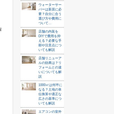
ウォーターサー
バーは新居に必
要？自分に合う
選び方や費用に
ついて...
採
店舗の内装を
DIYで費用を抑
える？必要な手
順や注意点につ
。
いても解説
店舗リニューア
ルの効果は？リ
フォームとの違
いについても解
説
1000㎡は何坪に
なる？土地の単
位換算や適正な
広さの基準につ
いても解説
エアコンの室外