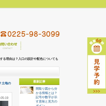
00
検討リスト
件
最終更新：2026年08月08日
する理由は？入口の設計や配色についても
最新記事
る？土地の
間取り図から分
かる情報とは？
記号や数字が示
-05-19
す意味と見方の
ポイン...