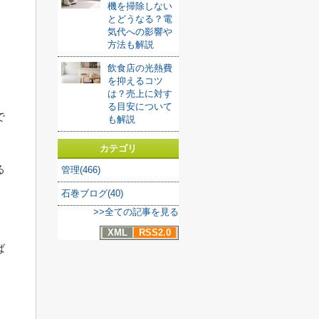
機を掃除しない
とどうなる？電
気代への影響や
方法も解説
飲食店の光熱費
を抑えるコツ
は？売上に対す
る目安について
で
も解説
カテゴリ
る
管理(466)
石巻ブログ(40)
>>全ての記事を見る
XML
RSS2.0
ば