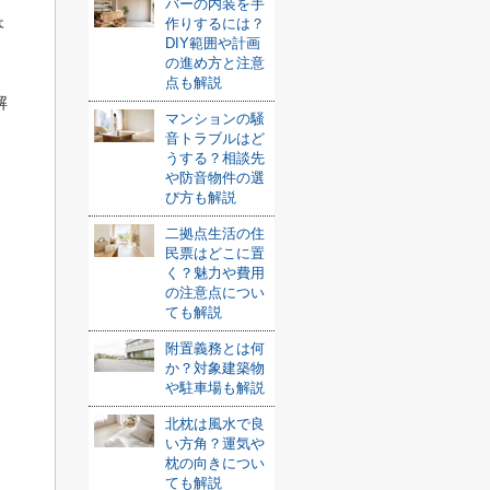
バーの内装を手
ょ
作りするには？
DIY範囲や計画
の進め方と注意
点も解説
解
マンションの騒
音トラブルはど
うする？相談先
や防音物件の選
び方も解説
二拠点生活の住
民票はどこに置
く？魅力や費用
の注意点につい
ても解説
附置義務とは何
か？対象建築物
や駐車場も解説
北枕は風水で良
い方角？運気や
枕の向きについ
ても解説