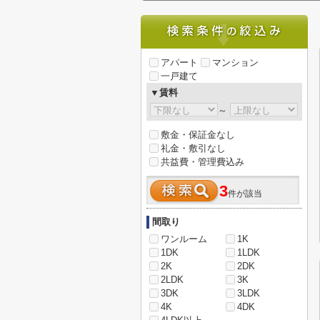
アパート
マンション
一戸建て
▼賃料
～
敷金・保証金なし
礼金・敷引なし
共益費・管理費込み
3
件が該当
間取り
ワンルーム
1K
1DK
1LDK
2K
2DK
2LDK
3K
3DK
3LDK
4K
4DK