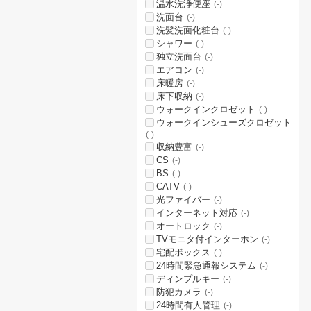
温水洗浄便座
(-)
洗面台
(-)
洗髪洗面化粧台
(-)
シャワー
(-)
独立洗面台
(-)
エアコン
(-)
床暖房
(-)
床下収納
(-)
ウォークインクロゼット
(-)
ウォークインシューズクロゼット
(-)
収納豊富
(-)
CS
(-)
BS
(-)
CATV
(-)
光ファイバー
(-)
インターネット対応
(-)
オートロック
(-)
TVモニタ付インターホン
(-)
宅配ボックス
(-)
24時間緊急通報システム
(-)
ディンプルキー
(-)
防犯カメラ
(-)
24時間有人管理
(-)