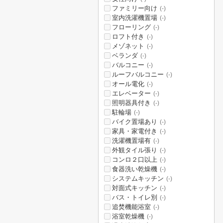
ファミリー向け
(-)
室内洗濯機置場
(-)
フローリング
(-)
ロフト付き
(-)
メゾネット
(-)
ベランダ
(-)
バルコニー
(-)
ルーフバルコニー
(-)
オール電化
(-)
エレベーター
(-)
照明器具付き
(-)
駐輪場
(-)
バイク置場あり
(-)
家具・家電付き
(-)
洗濯機置場有
(-)
外観タイル張り
(-)
コンロ２口以上
(-)
食器洗い乾燥機
(-)
システムキッチン
(-)
対面式キッチン
(-)
バス・トイレ別
(-)
追焚機能浴室
(-)
浴室乾燥機
(-)