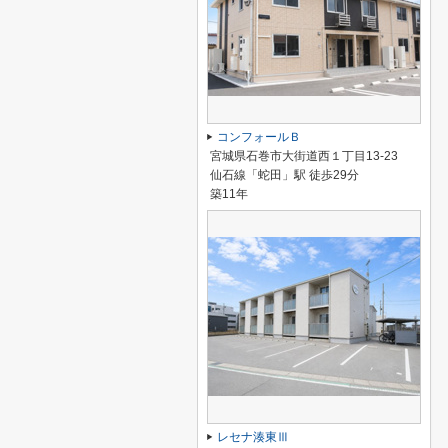
コンフォールＢ
宮城県石巻市大街道西１丁目13-23
仙石線「蛇田」駅 徒歩29分
築11年
レセナ湊東Ⅲ