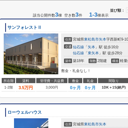
並び順：
3
3
1-3
該当公開件数
棟 空き数
件
棟表示
サンフォレストⅡ
宮城県
東松島市
矢本
字西新町9-1
住所
交通
仙石線
「
矢本
」駅 徒歩16分
仙石線
「
東矢本
」駅 徒歩28分
築18年
2階建
軽量
築年
階数
構造
敷金・礼金なし！
所在階
賃料
管理費・共益費
敷金
礼金
間取り
3.5
万円
0ヶ月
0ヶ月
1-2階
3,000円
1DK＋1S(納戸)
ローウェルハウス
宮城県
東松島市
矢本
住所