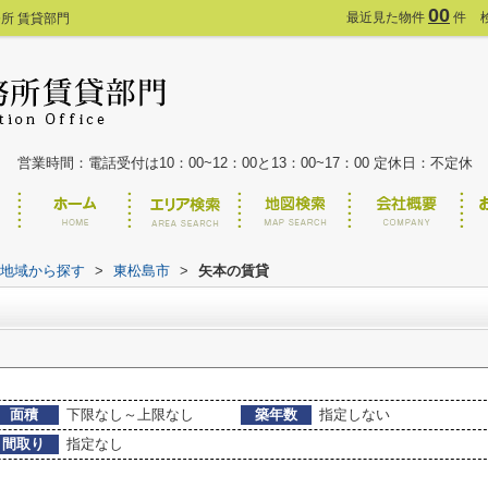
00
最近見た物件
件
所 賃貸部門
営業時間：電話受付は10：00~12：00と13：00~17：00 定休日：不定休
)地域から探す
>
東松島市
>
矢本の賃貸
面積
下限なし～上限なし
築年数
指定しない
間取り
指定なし