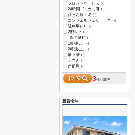
フロントサービス
(-)
24時間ゴミ出し可
(-)
住戸内覧可能
(-)
コンシェルジュサービス
(-)
駐車場あり
(-)
2階以上
(-)
1階の物件
(-)
10階以上
(-)
20階以上
(-)
最上階
(-)
南向き
(-)
角部屋
(-)
3
件が該当
新着物件