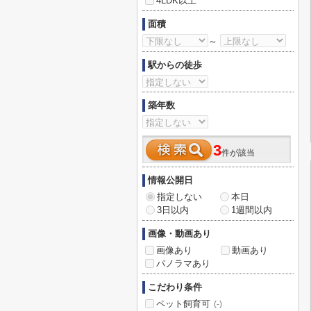
4LDK以上
面積
～
駅からの徒歩
築年数
3
件が該当
情報公開日
指定しない
本日
3日以内
1週間以内
画像・動画あり
画像あり
動画あり
パノラマあり
こだわり条件
ペット飼育可
(-)