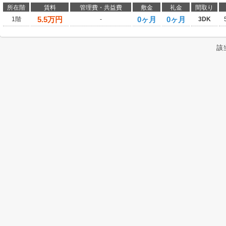
所在階
賃料
管理費・共益費
敷金
礼金
間取り
5.5
万円
0ヶ月
0ヶ月
1階
-
3DK
該