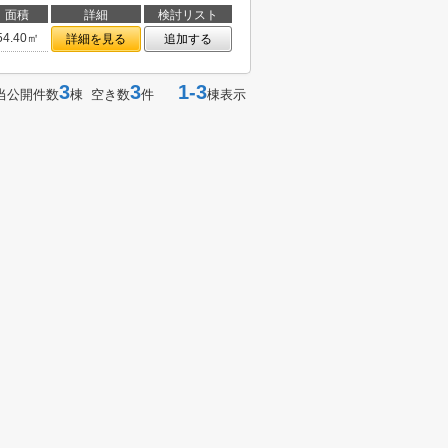
面積
詳細
検討リスト
54.40㎡
詳細を見る
追加する
3
3
1-3
当公開件数
棟 空き数
件
棟表示