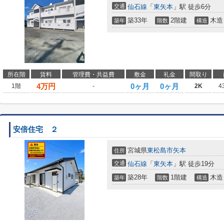
交通
仙石線
「
東矢本
」駅 徒歩6分
築33年
2階建
木造
築年
階数
構造
所在階
賃料
管理費・共益費
敷金
礼金
間取り
4
万円
0ヶ月
0ヶ月
1階
-
2K
4
安倍住宅 ２
宮城県
東松島市
矢本
住所
交通
仙石線
「
東矢本
」駅 徒歩19分
築28年
1階建
木造
築年
階数
構造