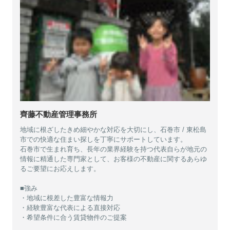
齊藤不動産管理事務所
地域に根ざしたきめ細やかな対応を大切にし、石巻市 / 東松島
市での快適な住まい探しを丁寧にサポートしています。
石巻市で生まれ育ち、長年の業界経験を持つ代表自らが地元の
情報に精通した専門家として、お客様の不動産に関するあらゆ
るご要望にお応えします。
■強み
・地域に根差した豊富な情報力
・経験豊富な代表による直接対応
・希望条件に合う賃貸物件のご提案