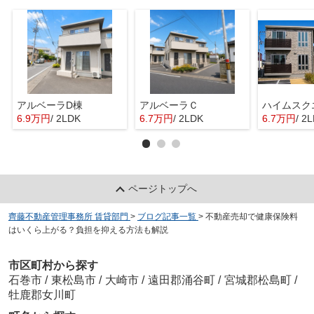
アルベーラD棟
アルベーラＣ
6.9万円
/ 2LDK
6.7万円
/ 2LDK
6.7万円
/ 2
ページトップへ
齊藤不動産管理事務所 賃貸部門
>
ブログ記事一覧
>
不動産売却で健康保険料
はいくら上がる？負担を抑える方法も解説
市区町村から探す
石巻市
/
東松島市
/
大崎市
/
遠田郡涌谷町
/
宮城郡松島町
/
牡鹿郡女川町