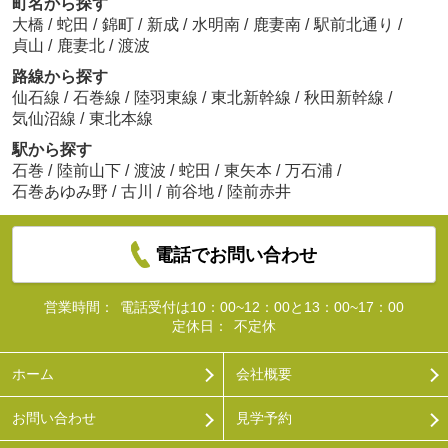
町名から探す
大橋
/
蛇田
/
錦町
/
新成
/
水明南
/
鹿妻南
/
駅前北通り
/
貞山
/
鹿妻北
/
渡波
路線から探す
仙石線
/
石巻線
/
陸羽東線
/
東北新幹線
/
秋田新幹線
/
気仙沼線
/
東北本線
駅から探す
石巻
/
陸前山下
/
渡波
/
蛇田
/
東矢本
/
万石浦
/
石巻あゆみ野
/
古川
/
前谷地
/
陸前赤井
電話でお問い合わせ
営業時間：
電話受付は10：00~12：00と13：00~17：00
定休日：
不定休
ホーム
会社概要
お問い合わせ
見学予約