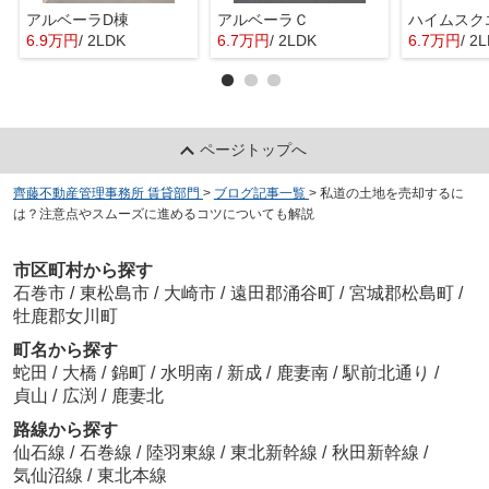
アルベーラD棟
アルベーラＣ
6.9万円
/ 2LDK
6.7万円
/ 2LDK
6.7万円
/ 2
ページトップへ
齊藤不動産管理事務所 賃貸部門
>
ブログ記事一覧
>
私道の土地を売却するに
は？注意点やスムーズに進めるコツについても解説
市区町村から探す
石巻市
/
東松島市
/
大崎市
/
遠田郡涌谷町
/
宮城郡松島町
/
牡鹿郡女川町
町名から探す
蛇田
/
大橋
/
錦町
/
水明南
/
新成
/
鹿妻南
/
駅前北通り
/
貞山
/
広渕
/
鹿妻北
路線から探す
仙石線
/
石巻線
/
陸羽東線
/
東北新幹線
/
秋田新幹線
/
気仙沼線
/
東北本線