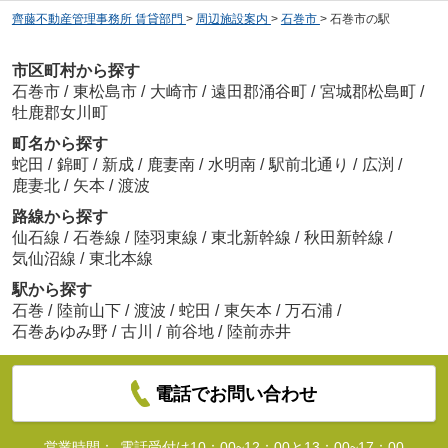
齊藤不動産管理事務所 賃貸部門
>
周辺施設案内
>
石巻市
>
石巻市の駅
市区町村から探す
石巻市
/
東松島市
/
大崎市
/
遠田郡涌谷町
/
宮城郡松島町
/
牡鹿郡女川町
町名から探す
蛇田
/
錦町
/
新成
/
鹿妻南
/
水明南
/
駅前北通り
/
広渕
/
鹿妻北
/
矢本
/
渡波
路線から探す
仙石線
/
石巻線
/
陸羽東線
/
東北新幹線
/
秋田新幹線
/
気仙沼線
/
東北本線
駅から探す
石巻
/
陸前山下
/
渡波
/
蛇田
/
東矢本
/
万石浦
/
石巻あゆみ野
/
古川
/
前谷地
/
陸前赤井
電話でお問い合わせ
営業時間：
電話受付は10：00~12：00と13：00~17：00