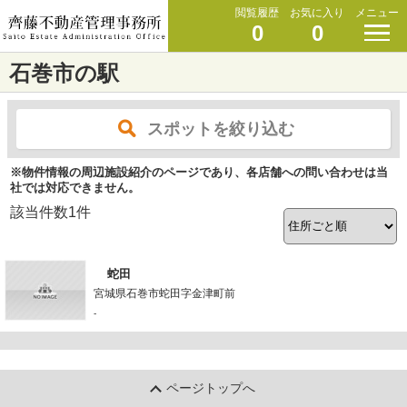
閲覧履歴
お気に入り
メニュー
0
0
石巻市の駅
スポットを絞り込む
※物件情報の周辺施設紹介のページであり、各店舗への問い合わせは当
社では対応できません。
該当件数
1
件
蛇田
宮城県石巻市蛇田字金津町前
-
ページトップへ