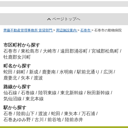
ページトップへ
齊藤不動産管理事務所 賃貸部門
>
周辺施設案内
>
石巻市
>
石巻市の動物病院
市区町村から探す
石巻市
/
東松島市
/
大崎市
/
遠田郡涌谷町
/
宮城郡松島町
/
牡鹿郡女川町
町名から探す
蛇田
/
錦町
/
新成
/
鹿妻南
/
水明南
/
駅前北通り
/
広渕
/
鹿妻北
/
矢本
/
渡波
路線から探す
仙石線
/
石巻線
/
陸羽東線
/
東北新幹線
/
秋田新幹線
/
気仙沼線
/
東北本線
駅から探す
石巻
/
陸前山下
/
渡波
/
蛇田
/
東矢本
/
万石浦
/
石巻あゆみ野
/
古川
/
前谷地
/
陸前赤井