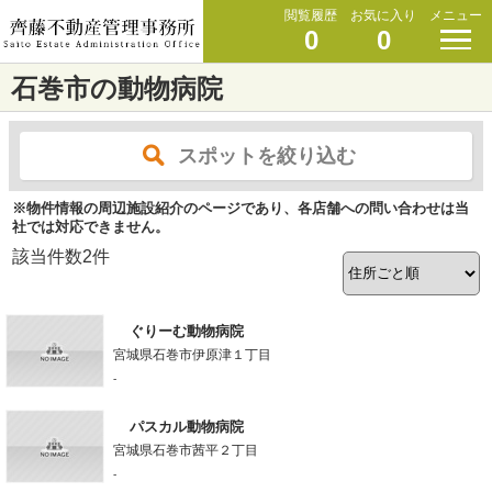
閲覧履歴
お気に入り
メニュー
0
0
石巻市の動物病院
スポットを絞り込む
※物件情報の周辺施設紹介のページであり、各店舗への問い合わせは当
社では対応できません。
該当件数
2
件
ぐりーむ動物病院
宮城県石巻市伊原津１丁目
-
パスカル動物病院
宮城県石巻市茜平２丁目
-