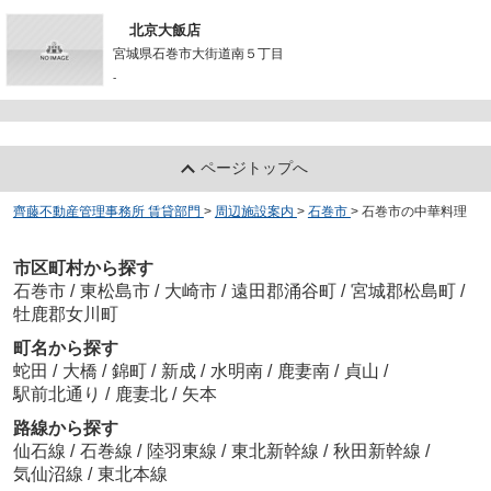
北京大飯店
宮城県石巻市大街道南５丁目
-
ページトップへ
齊藤不動産管理事務所 賃貸部門
>
周辺施設案内
>
石巻市
>
石巻市の中華料理
市区町村から探す
石巻市
/
東松島市
/
大崎市
/
遠田郡涌谷町
/
宮城郡松島町
/
牡鹿郡女川町
町名から探す
蛇田
/
大橋
/
錦町
/
新成
/
水明南
/
鹿妻南
/
貞山
/
駅前北通り
/
鹿妻北
/
矢本
路線から探す
仙石線
/
石巻線
/
陸羽東線
/
東北新幹線
/
秋田新幹線
/
気仙沼線
/
東北本線