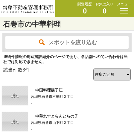
閲覧履歴
お気に入り
メニュー
0
0
石巻市の中華料理
スポットを絞り込む
※物件情報の周辺施設紹介のページであり、各店舗への問い合わせは当
社では対応できません。
該当件数
3
件
中国料理揚子江
宮城県石巻市不動町２丁目
-
中華れすとらんとらの子
宮城県石巻市山下町２丁目
-