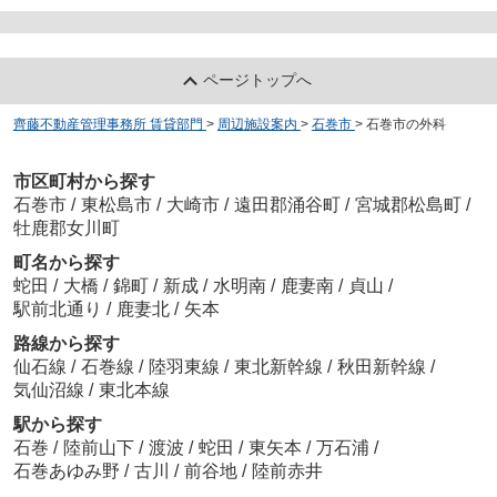
ページトップへ
齊藤不動産管理事務所 賃貸部門
>
周辺施設案内
>
石巻市
>
石巻市の外科
市区町村から探す
石巻市
/
東松島市
/
大崎市
/
遠田郡涌谷町
/
宮城郡松島町
/
牡鹿郡女川町
町名から探す
蛇田
/
大橋
/
錦町
/
新成
/
水明南
/
鹿妻南
/
貞山
/
駅前北通り
/
鹿妻北
/
矢本
路線から探す
仙石線
/
石巻線
/
陸羽東線
/
東北新幹線
/
秋田新幹線
/
気仙沼線
/
東北本線
駅から探す
石巻
/
陸前山下
/
渡波
/
蛇田
/
東矢本
/
万石浦
/
石巻あゆみ野
/
古川
/
前谷地
/
陸前赤井