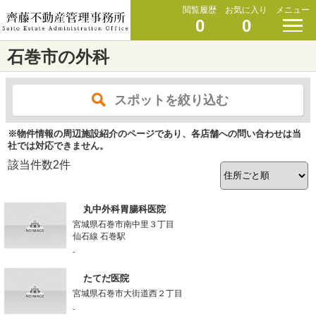
閲覧履歴
お気に入り
メニュー
0
0
石巻市の外科
スポットを絞り込む
※物件情報の周辺施設紹介のページであり、各店舗への問い合わせは当
社では対応できません。
該当件数
2
件
丸中外科胃腸科医院
宮城県石巻市南中里３丁目
仙石線 石巻駅
-
たてだ医院
宮城県石巻市大街道西２丁目
-