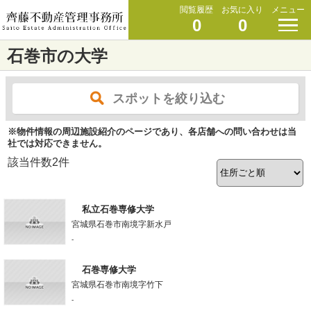
閲覧履歴
お気に入り
メニュー
0
0
石巻市の大学
スポットを絞り込む
※物件情報の周辺施設紹介のページであり、各店舗への問い合わせは当
社では対応できません。
該当件数
2
件
私立石巻専修大学
宮城県石巻市南境字新水戸
-
石巻専修大学
宮城県石巻市南境字竹下
-