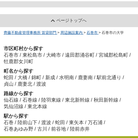
ページトップへ
齊藤不動産管理事務所 賃貸部門
>
周辺施設案内
>
石巻市
>
石巻市の大学
市区町村から探す
石巻市
/
東松島市
/
大崎市
/
遠田郡涌谷町
/
宮城郡松島町
/
牡鹿郡女川町
町名から探す
蛇田
/
大橋
/
錦町
/
新成
/
水明南
/
鹿妻南
/
駅前北通り
/
貞山
/
鹿妻北
/
渡波
路線から探す
仙石線
/
石巻線
/
陸羽東線
/
東北新幹線
/
秋田新幹線
/
気仙沼線
/
東北本線
駅から探す
石巻
/
陸前山下
/
渡波
/
蛇田
/
東矢本
/
万石浦
/
石巻あゆみ野
/
古川
/
前谷地
/
陸前赤井