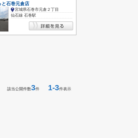
っと石巻元倉店
宮城県石巻市元倉２丁目
仙石線 石巻駅
3
1-3
該当公開件数
件
件表示