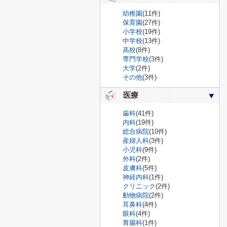
幼稚園
(11件)
保育園
(27件)
小学校
(19件)
中学校
(13件)
高校
(8件)
専門学校
(3件)
大学
(2件)
その他
(3件)
医療
歯科
(41件)
内科
(19件)
総合病院
(10件)
産婦人科
(3件)
小児科
(9件)
外科
(2件)
皮膚科
(5件)
神経内科
(1件)
クリニック
(2件)
動物病院
(2件)
耳鼻科
(4件)
眼科
(4件)
胃腸科
(1件)