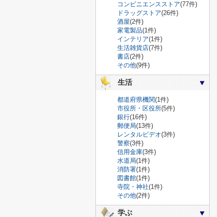
コンビニエンスストア
(77件)
ドラッグストア
(26件)
酒屋
(2件)
家電製品
(1件)
インテリア
(1件)
生活雑貨店
(7件)
書店
(2件)
その他
(9件)
生活
都道府県機関
(1件)
市役所・区役所
(5件)
銀行
(16件)
郵便局
(13件)
レンタルビデオ
(3件)
警察
(3件)
信用金庫
(3件)
水道局
(1件)
消防署
(1件)
図書館
(1件)
寺院・神社
(1件)
その他
(2件)
学ぶ