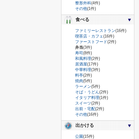
整形外科
(4件)
その他
(1件)
食べる
ファミリーレストラン
(16件)
喫茶店・カフェ
(16件)
ファーストフード
(2件)
弁当
(3件)
寿司
(8件)
和風料理
(2件)
居酒屋
(17件)
中華料理
(3件)
料亭
(2件)
焼肉
(5件)
ラーメン
(5件)
そば・うどん
(2件)
イタリア料理
(1件)
スイーツ
(2件)
出前・宅配
(2件)
その他
(16件)
出かける
公園
(15件)