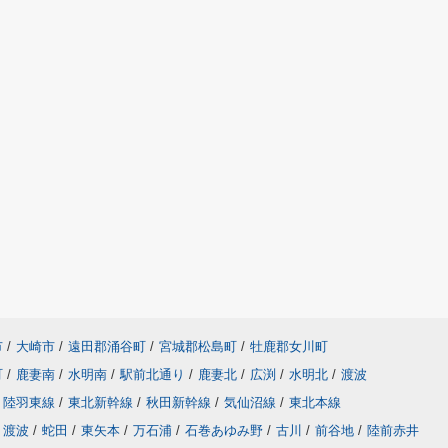
市
/
大崎市
/
遠田郡涌谷町
/
宮城郡松島町
/
牡鹿郡女川町
町
/
鹿妻南
/
水明南
/
駅前北通り
/
鹿妻北
/
広渕
/
水明北
/
渡波
陸羽東線
/
東北新幹線
/
秋田新幹線
/
気仙沼線
/
東北本線
渡波
/
蛇田
/
東矢本
/
万石浦
/
石巻あゆみ野
/
古川
/
前谷地
/
陸前赤井