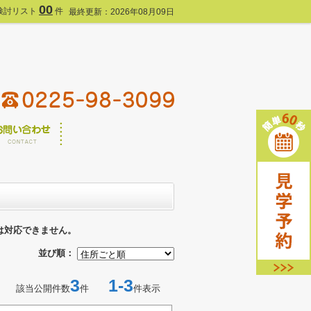
00
検討リスト
件
最終更新：2026年08月09日
は対応できません。
並び順：
3
1-3
該当公開件数
件
件表示