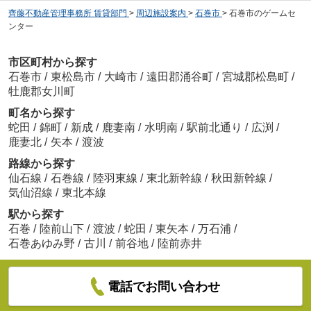
齊藤不動産管理事務所 賃貸部門
>
周辺施設案内
>
石巻市
>
石巻市のゲームセ
ンター
市区町村から探す
石巻市
/
東松島市
/
大崎市
/
遠田郡涌谷町
/
宮城郡松島町
/
牡鹿郡女川町
町名から探す
蛇田
/
錦町
/
新成
/
鹿妻南
/
水明南
/
駅前北通り
/
広渕
/
鹿妻北
/
矢本
/
渡波
路線から探す
仙石線
/
石巻線
/
陸羽東線
/
東北新幹線
/
秋田新幹線
/
気仙沼線
/
東北本線
駅から探す
石巻
/
陸前山下
/
渡波
/
蛇田
/
東矢本
/
万石浦
/
石巻あゆみ野
/
古川
/
前谷地
/
陸前赤井
電話でお問い合わせ