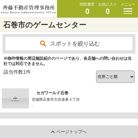
閲覧履歴
お気に入り
メニュー
0
0
石巻市のゲームセンター
スポットを絞り込む
※物件情報の周辺施設紹介のページであり、各店舗への問い合わせは当
社では対応できません。
該当件数
1
件
セガワールド石巻
宮城県石巻市大街道東４丁目
-
ページトップへ