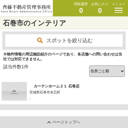
閲覧履歴
お気に入り
メニュー
0
0
石巻市のインテリア
スポットを絞り込む
※物件情報の周辺施設紹介のページであり、各店舗への問い合わせは当
社では対応できません。
該当件数
1
件
カーテンホーム２１ 石巻店
宮城県石巻市末広町
-
ページトップへ