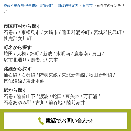
齊藤不動産管理事務所 賃貸部門
>
周辺施設案内
>
石巻市
>
石巻市のインテリ
ア
市区町村から探す
石巻市
/
東松島市
/
大崎市
/
遠田郡涌谷町
/
宮城郡松島町
/
牡鹿郡女川町
町名から探す
蛇田
/
大橋
/
錦町
/
新成
/
水明南
/
鹿妻南
/
貞山
/
駅前北通り
/
鹿妻北
/
矢本
路線から探す
仙石線
/
石巻線
/
陸羽東線
/
東北新幹線
/
秋田新幹線
/
気仙沼線
/
東北本線
駅から探す
石巻
/
陸前山下
/
渡波
/
蛇田
/
東矢本
/
万石浦
/
石巻あゆみ野
/
古川
/
前谷地
/
陸前赤井
電話でお問い合わせ