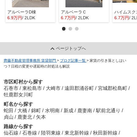
アルベーラD棟
アルベーラＣ
6.9万円
/ 2LDK
6.7万円
/ 2LDK
6.7万円
/ 2
ページトップへ
齊藤不動産管理事務所 賃貸部門
>
ブログ記事一覧
>
家賃の引き落としはい
つ？日程の変更や遅延時の対処法も解説
市区町村から探す
石巻市
/
東松島市
/
大崎市
/
遠田郡涌谷町
/
宮城郡松島町
/
牡鹿郡女川町
町名から探す
蛇田
/
大橋
/
錦町
/
水明南
/
新成
/
鹿妻南
/
駅前北通り
/
貞山
/
鹿妻北
/
矢本
路線から探す
仙石線
/
石巻線
/
陸羽東線
/
東北新幹線
/
秋田新幹線
/