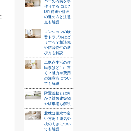
バーの内装を手
作りするには？
DIY範囲や計画
に
の進め方と注意
点も解説
マンションの騒
音トラブルはど
うする？相談先
や防音物件の選
び方も解説
二拠点生活の住
民票はどこに置
く？魅力や費用
の注意点につい
ても解説
附置義務とは何
か？対象建築物
や駐車場も解説
北枕は風水で良
い方角？運気や
枕の向きについ
ても解説