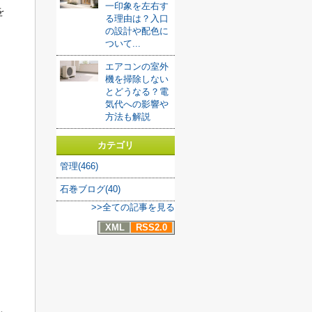
一印象を左右す
を
る理由は？入口
の設計や配色に
ついて...
エアコンの室外
機を掃除しない
とどうなる？電
気代への影響や
方法も解説
カテゴリ
管理(466)
石巻ブログ(40)
>>全ての記事を見る
XML
RSS2.0