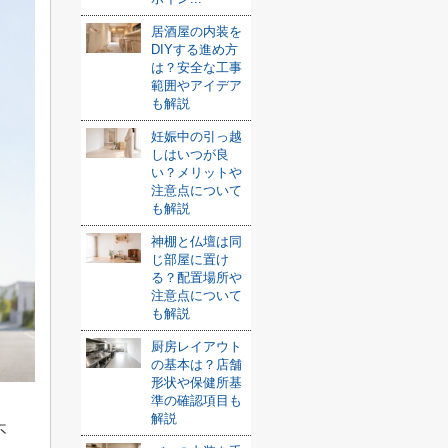
居酒屋の内装を
DIYする進め方
は？安全な工事
範囲やアイデア
も解説
妊娠中の引っ越
しはいつが良
い？メリットや
注意点について
も解説
神棚と仏壇は同
じ部屋に置け
る？配置場所や
注意点について
も解説
厨房レイアウト
の基本は？店舗
形状や保健所基
準の確認項目も
解説
不