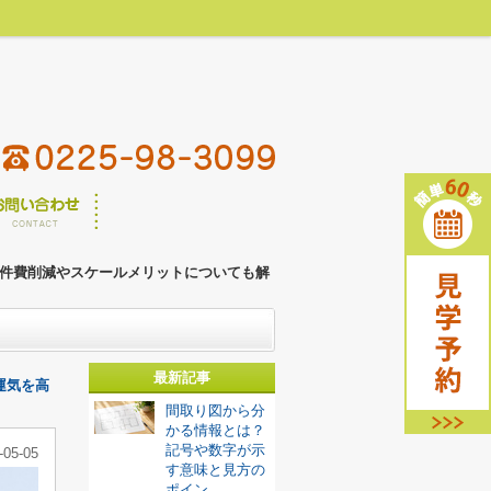
00
検討リスト
件
最終更新：2026年08月08日
件費削減やスケールメリットについても解
最新記事
運気を高
間取り図から分
かる情報とは？
記号や数字が示
-05-05
す意味と見方の
ポイン...