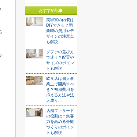
ま
おすすめ記事
美容室の内装は
DIYできる？開
業時の費用やデ
る
ザインの注意点
も解説
ソファの選び方
ら
で迷う？配置や
サイズのポイン
トも解説
飲食店は個人事
業主で開業すべ
き？初期費用を
抑える方法や法
人成り...
店舗ファサード
の役割は？集客
力を高める外観
づくりのポイン
トも解説