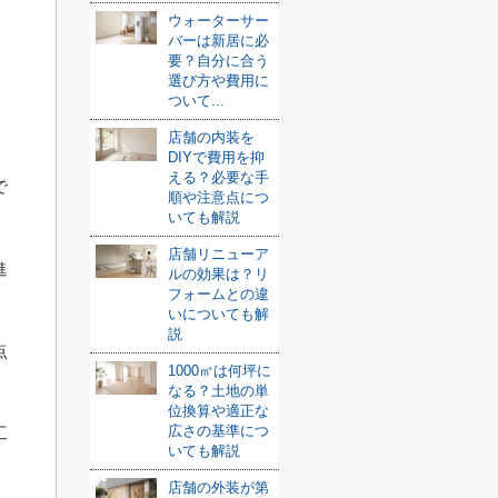
ウォーターサー
バーは新居に必
要？自分に合う
選び方や費用に
ついて...
店舗の内装を
DIYで費用を抑
える？必要な手
で
順や注意点につ
いても解説
店舗リニューア
進
ルの効果は？リ
フォームとの違
いについても解
説
点
1000㎡は何坪に
なる？土地の単
位換算や適正な
広さの基準につ
工
いても解説
店舗の外装が第