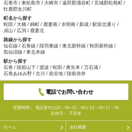
石巻市
/
東松島市
/
大崎市
/
遠田郡涌谷町
/
宮城郡松島町
/
牡鹿郡女川町
町名から探す
蛇田
/
大橋
/
錦町
/
鹿妻南
/
水明南
/
新成
/
駅前北通り
/
貞山
/
広渕
/
鹿妻北
路線から探す
仙石線
/
石巻線
/
陸羽東線
/
東北新幹線
/
秋田新幹線
/
気仙沼線
/
東北本線
駅から探す
石巻
/
陸前山下
/
渡波
/
蛇田
/
東矢本
/
万石浦
/
石巻あゆみ野
/
古川
/
前谷地
/
陸前赤井
電話でお問い合わせ
営業時間：
電話受付は10：00~12：00と13：00~17：00
定休日：
不定休
ホーム
会社概要