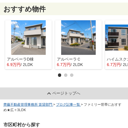
おすすめ物件
アルベーラD棟
アルベーラＣ
6.9万円
/ 2LDK
6.7万円
/ 2LDK
6.7万円
/ 2
ページトップへ
齊藤不動産管理事務所 賃貸部門
>
ブログ記事一覧
>
ファミリー世帯におすす
め★広々3LDK
市区町村から探す