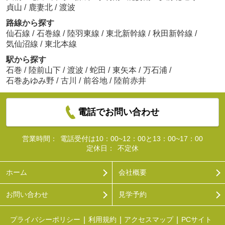
貞山
/
鹿妻北
/
渡波
路線から探す
仙石線
/
石巻線
/
陸羽東線
/
東北新幹線
/
秋田新幹線
/
気仙沼線
/
東北本線
駅から探す
石巻
/
陸前山下
/
渡波
/
蛇田
/
東矢本
/
万石浦
/
石巻あゆみ野
/
古川
/
前谷地
/
陸前赤井
電話でお問い合わせ
営業時間：
電話受付は10：00~12：00と13：00~17：00
定休日：
不定休
ホーム
会社概要
お問い合わせ
見学予約
プライバシーポリシー
利用規約
アクセスマップ
PCサイト