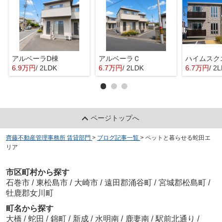
アルベーラD棟
アルベーラＣ
6.9万円
/ 2LDK
6.7万円
/ 2LDK
6.7万円
/ 2
ページトップへ
齊藤不動産管理事務所 賃貸部門
>
ブログ記事一覧
>
ペットと暮らせる蛇田エ
リア
市区町村から探す
石巻市
/
東松島市
/
大崎市
/
遠田郡涌谷町
/
宮城郡松島町
/
牡鹿郡女川町
町名から探す
大橋
/
蛇田
/
錦町
/
新成
/
水明南
/
鹿妻南
/
駅前北通り
/