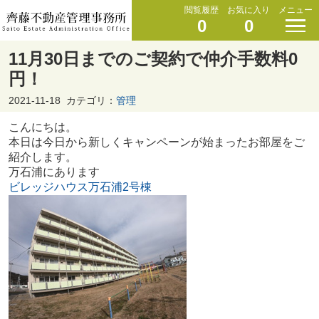
閲覧履歴
お気に入り
メニュー
0
0
11月30日までのご契約で仲介手数料0
円！
2021-11-18
カテゴリ：
管理
こんにちは。
本日は今日から新しくキャンペーンが始まったお部屋をご
紹介します。
万石浦にあります
ビレッジハウス万石浦2号棟