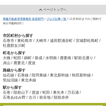
ページトップへ
齊藤不動産管理事務所 賃貸部門
>
ブログ記事一覧
>
11月30日までのご契約で
仲介手数料0円！
市区町村から探す
石巻市
/
東松島市
/
大崎市
/
遠田郡涌谷町
/
宮城郡松島町
/
牡鹿郡女川町
町名から探す
大橋
/
蛇田
/
錦町
/
新成
/
水明南
/
鹿妻南
/
駅前北通り
/
貞山
/
鹿妻北
/
渡波
路線から探す
仙石線
/
石巻線
/
陸羽東線
/
東北新幹線
/
秋田新幹線
/
気仙沼線
/
東北本線
駅から探す
石巻
/
陸前山下
/
渡波
/
蛇田
/
東矢本
/
万石浦
/
石巻あゆみ野
/
古川
/
前谷地
/
陸前赤井