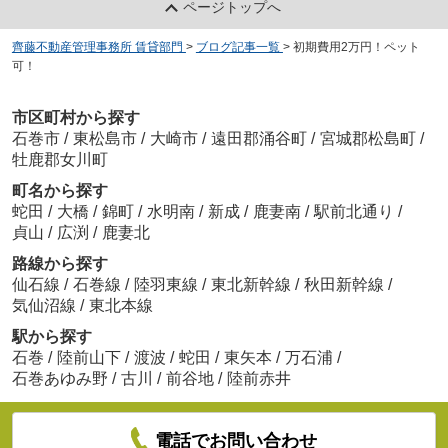
ページトップへ
齊藤不動産管理事務所 賃貸部門
>
ブログ記事一覧
>
初期費用2万円！ペット
可！
市区町村から探す
石巻市
/
東松島市
/
大崎市
/
遠田郡涌谷町
/
宮城郡松島町
/
牡鹿郡女川町
町名から探す
蛇田
/
大橋
/
錦町
/
水明南
/
新成
/
鹿妻南
/
駅前北通り
/
貞山
/
広渕
/
鹿妻北
路線から探す
仙石線
/
石巻線
/
陸羽東線
/
東北新幹線
/
秋田新幹線
/
気仙沼線
/
東北本線
駅から探す
石巻
/
陸前山下
/
渡波
/
蛇田
/
東矢本
/
万石浦
/
石巻あゆみ野
/
古川
/
前谷地
/
陸前赤井
電話でお問い合わせ