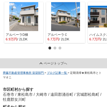
アルベーラD棟
アルベーラＣ
6.9万円
/ 2LDK
6.7万円
/ 2LDK
6.7万円
/ 2
ページトップへ
齊藤不動産管理事務所 賃貸部門
>
ブログ記事一覧
>
定期清掃★東松島市とト
マオニ
市区町村から探す
石巻市
/
東松島市
/
大崎市
/
遠田郡涌谷町
/
宮城郡松島町
/
牡鹿郡女川町
町名から探す