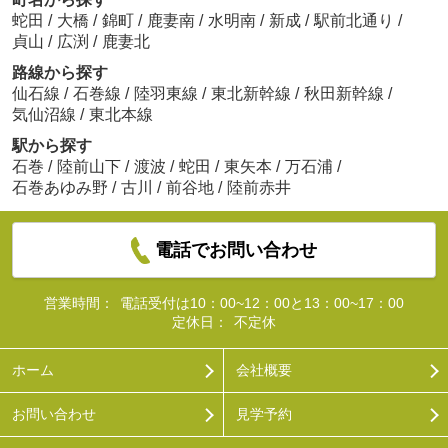
蛇田
/
大橋
/
錦町
/
鹿妻南
/
水明南
/
新成
/
駅前北通り
/
貞山
/
広渕
/
鹿妻北
路線から探す
仙石線
/
石巻線
/
陸羽東線
/
東北新幹線
/
秋田新幹線
/
気仙沼線
/
東北本線
駅から探す
石巻
/
陸前山下
/
渡波
/
蛇田
/
東矢本
/
万石浦
/
石巻あゆみ野
/
古川
/
前谷地
/
陸前赤井
電話でお問い合わせ
営業時間：
電話受付は10：00~12：00と13：00~17：00
定休日：
不定休
ホーム
会社概要
お問い合わせ
見学予約