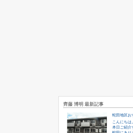
齊藤 博明 最新記事
蛇田地区お
こんにちは
本日ご紹介
蛇田にあり