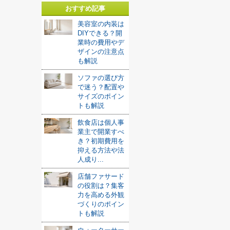
おすすめ記事
美容室の内装は
DIYできる？開
業時の費用やデ
ザインの注意点
も解説
ソファの選び方
で迷う？配置や
サイズのポイン
トも解説
飲食店は個人事
業主で開業すべ
き？初期費用を
抑える方法や法
人成り...
店舗ファサード
の役割は？集客
力を高める外観
づくりのポイン
トも解説