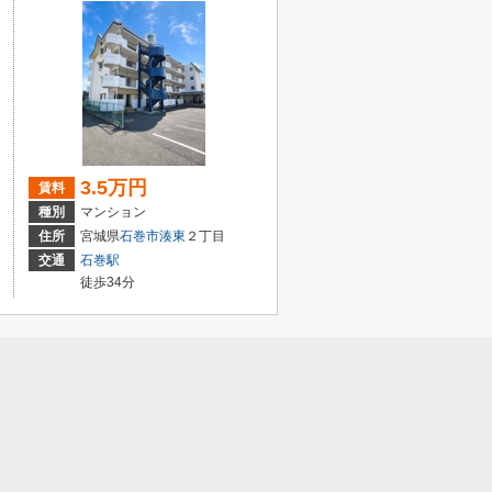
3.5万円
賃料
種別
マンション
住所
宮城県
石巻市
湊東
２丁目
交通
石巻駅
徒歩34分