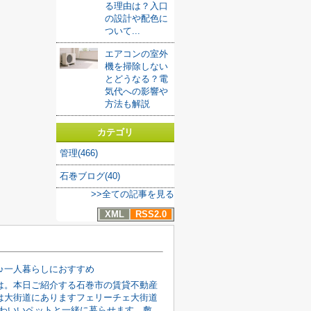
る理由は？入口
の設計や配色に
ついて...
エアコンの室外
機を掃除しない
とどうなる？電
気代への影響や
方法も解説
カテゴリ
管理(466)
石巻ブログ(40)
>>全ての記事を見る
XML
RSS2.0
K♪一人暮らしにおすすめ
は。本日ご紹介する石巻市の賃貸不動産
は大街道にありますフェリーチェ大街道
円かわいいペットと一緒に暮らせます。敷