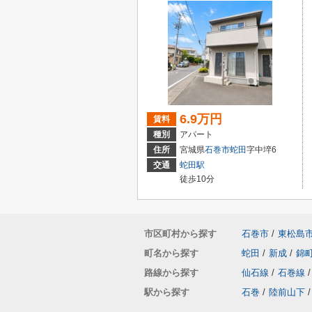
6.9万円
賃料
種別
アパート
住所
宮城県
石巻市
蛇田
字中埣6
交通
蛇田駅
徒歩10分
市区町村から探す
石巻市
/
東松島
町名から探す
蛇田
/
新成
/
錦
路線から探す
仙石線
/
石巻線
/
駅から探す
石巻
/
陸前山下
/