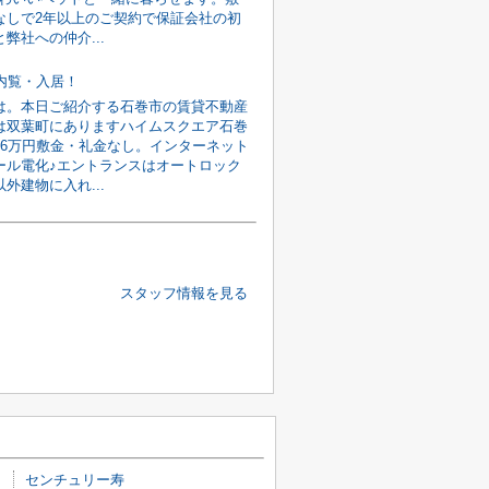
なしで2年以上のご契約で保証会社の初
弊社への仲介...
旬内覧・入居！
は。本日ご紹介する石巻市の賃貸不動産
は双葉町にありますハイムスクエア石巻
館6万円敷金・礼金なし。インターネット
ール電化♪エントランスはオートロック
外建物に入れ...
スタッフ情報を見る
センチュリー寿