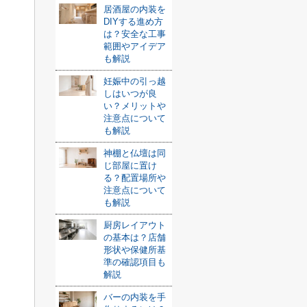
居酒屋の内装を
DIYする進め方
は？安全な工事
範囲やアイデア
も解説
妊娠中の引っ越
しはいつが良
い？メリットや
注意点について
も解説
神棚と仏壇は同
じ部屋に置け
る？配置場所や
注意点について
も解説
厨房レイアウト
の基本は？店舗
形状や保健所基
準の確認項目も
解説
バーの内装を手