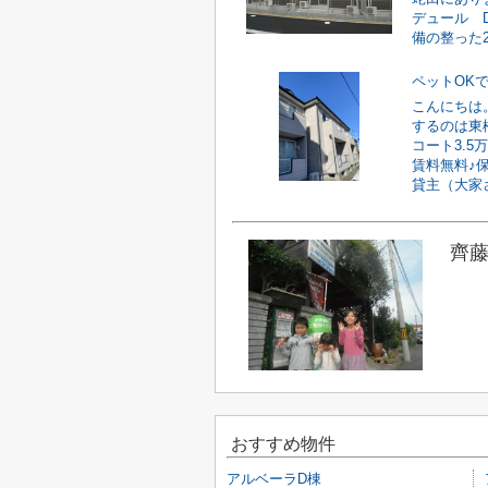
デュール 
備の整った2L
ペットOK
こんにちは
するのは東
コート3.
賃料無料♪
貸主（大家さ
齊藤
おすすめ物件
アルベーラD棟