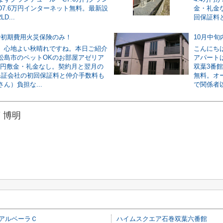
D7.6万円インターネット無料。最新設
金・礼金
D...
回保証料と
で初期費用火災保険のみ！
10月中
。心地よい秋晴れですね。本日ご紹介
こんにち
松島市のペットOKのお部屋アゼリア
アパート
5万円敷金・礼金なし。契約月と翌月の
双葉3番
保証会社の初回保証料と仲介手数料も
無料。オ
ん）負担な...
で関係者以
 博明
アルベーラＣ
ハイムスクエア石巻双葉六番館