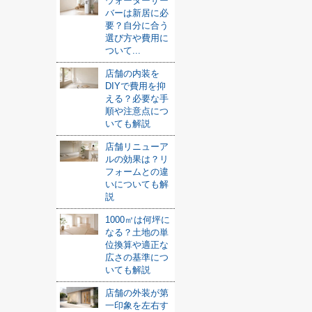
ウォーターサー
バーは新居に必
要？自分に合う
選び方や費用に
ついて...
店舗の内装を
DIYで費用を抑
える？必要な手
順や注意点につ
いても解説
店舗リニューア
ルの効果は？リ
フォームとの違
いについても解
説
1000㎡は何坪に
なる？土地の単
位換算や適正な
広さの基準につ
いても解説
店舗の外装が第
一印象を左右す