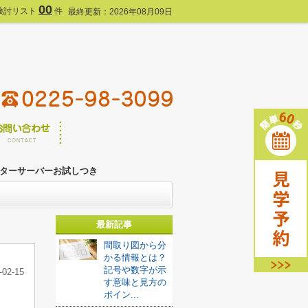
00
検討リスト
件
最終更新：2026年08月09日
ターサーバーお試しつき
最新記事
間取り図から分
かる情報とは？
記号や数字が示
-02-15
す意味と見方の
ポイン...