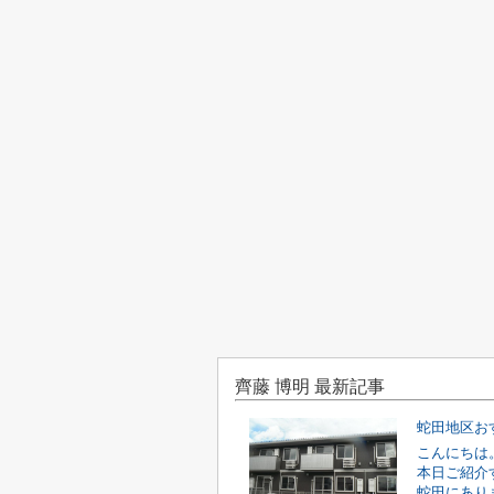
齊藤 博明 最新記事
蛇田地区お
こんにちは
本日ご紹介
蛇田にあり