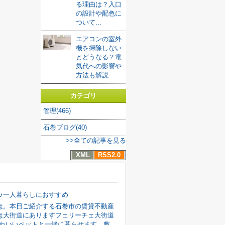
る理由は？入口
の設計や配色に
ついて...
エアコンの室外
機を掃除しない
とどうなる？電
気代への影響や
方法も解説
カテゴリ
管理(466)
石巻ブログ(40)
>>全ての記事を見る
XML
RSS2.0
K♪一人暮らしにおすすめ
は。本日ご紹介する石巻市の賃貸不動産
は大街道にありますフェリーチェ大街道
円かわいいペットと一緒に暮らせます。敷