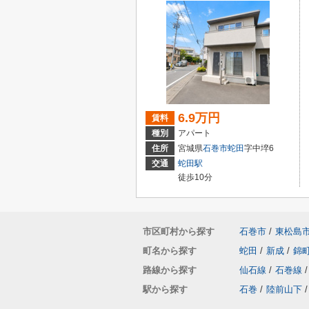
6.9万円
賃料
種別
アパート
住所
宮城県
石巻市
蛇田
字中埣6
交通
蛇田駅
徒歩10分
市区町村から探す
石巻市
/
東松島
町名から探す
蛇田
/
新成
/
錦
路線から探す
仙石線
/
石巻線
/
駅から探す
石巻
/
陸前山下
/