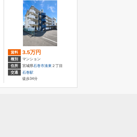
3.5万円
賃料
種別
マンション
住所
宮城県
石巻市
湊東
２丁目
交通
石巻駅
徒歩34分