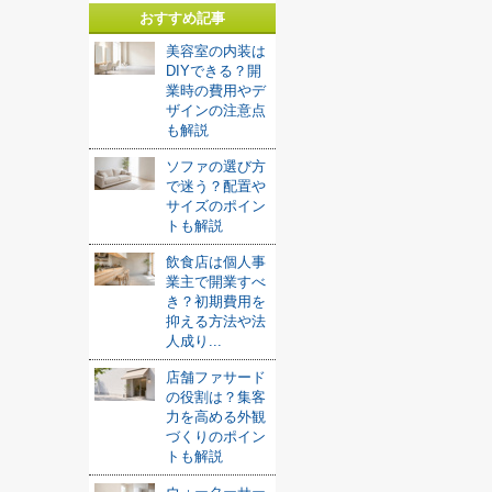
おすすめ記事
美容室の内装は
DIYできる？開
業時の費用やデ
ザインの注意点
も解説
ソファの選び方
で迷う？配置や
サイズのポイン
トも解説
飲食店は個人事
業主で開業すべ
き？初期費用を
抑える方法や法
人成り...
店舗ファサード
の役割は？集客
力を高める外観
づくりのポイン
トも解説