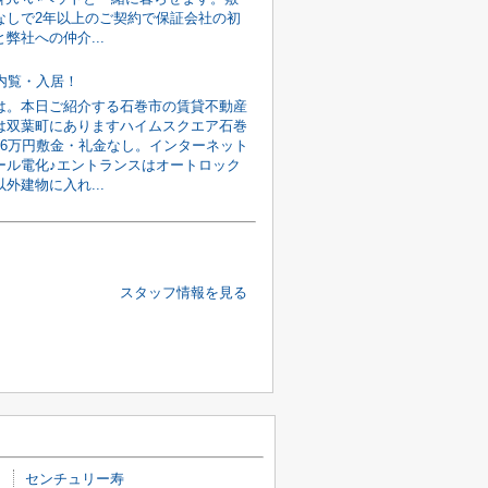
なしで2年以上のご契約で保証会社の初
弊社への仲介...
旬内覧・入居！
は。本日ご紹介する石巻市の賃貸不動産
は双葉町にありますハイムスクエア石巻
館6万円敷金・礼金なし。インターネット
ール電化♪エントランスはオートロック
外建物に入れ...
スタッフ情報を見る
センチュリー寿