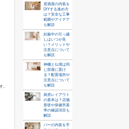
居酒屋の内装を
DIYする進め方
は？安全な工事
範囲やアイデア
も解説
妊娠中の引っ越
しはいつが良
い？メリットや
注意点について
も解説
神棚と仏壇は同
じ部屋に置け
る？配置場所や
注意点について
も解説
ます。
厨房レイアウト
の基本は？店舗
形状や保健所基
準の確認項目も
解説
バーの内装を手