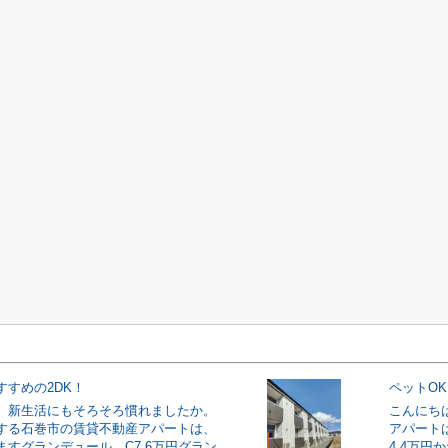
すすめの2DK！
ペットO
。新生活にもそろそろ慣れましたか。
こんにち
する石巻市の賃貸不動産アパートは、
アパート
ますグランデュール C7.6万円グラン
4.4万