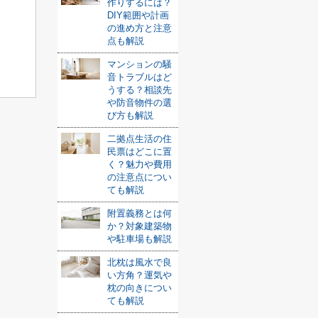
作りするには？
DIY範囲や計画
の進め方と注意
点も解説
マンションの騒
音トラブルはど
うする？相談先
や防音物件の選
び方も解説
二拠点生活の住
民票はどこに置
く？魅力や費用
の注意点につい
ても解説
附置義務とは何
か？対象建築物
や駐車場も解説
北枕は風水で良
い方角？運気や
枕の向きについ
ても解説