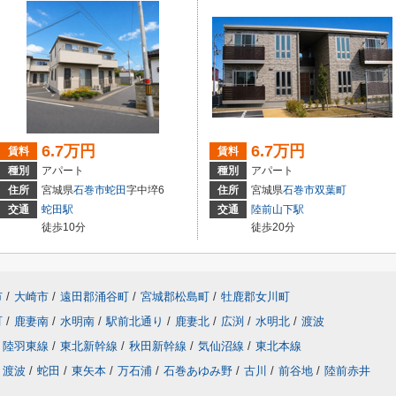
6.7万円
6.7万円
賃料
賃料
種別
アパート
種別
アパート
住所
宮城県
石巻市
蛇田
字中埣6
住所
宮城県
石巻市
双葉町
交通
蛇田駅
交通
陸前山下駅
徒歩10分
徒歩20分
市
/
大崎市
/
遠田郡涌谷町
/
宮城郡松島町
/
牡鹿郡女川町
町
/
鹿妻南
/
水明南
/
駅前北通り
/
鹿妻北
/
広渕
/
水明北
/
渡波
陸羽東線
/
東北新幹線
/
秋田新幹線
/
気仙沼線
/
東北本線
渡波
/
蛇田
/
東矢本
/
万石浦
/
石巻あゆみ野
/
古川
/
前谷地
/
陸前赤井