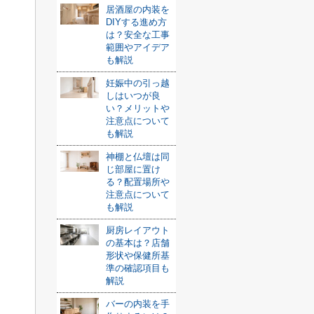
居酒屋の内装を
DIYする進め方
は？安全な工事
範囲やアイデア
も解説
妊娠中の引っ越
しはいつが良
い？メリットや
注意点について
も解説
神棚と仏壇は同
じ部屋に置け
る？配置場所や
注意点について
も解説
厨房レイアウト
の基本は？店舗
形状や保健所基
準の確認項目も
解説
バーの内装を手