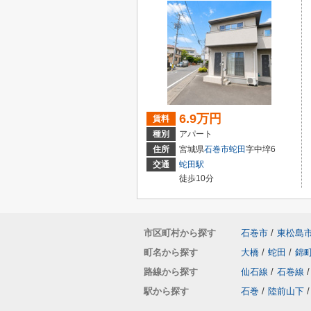
6.9万円
賃料
種別
アパート
住所
宮城県
石巻市
蛇田
字中埣6
交通
蛇田駅
徒歩10分
市区町村から探す
石巻市
/
東松島
町名から探す
大橋
/
蛇田
/
錦
路線から探す
仙石線
/
石巻線
/
駅から探す
石巻
/
陸前山下
/