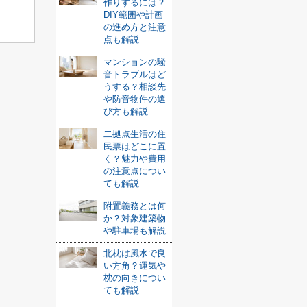
作りするには？
DIY範囲や計画
の進め方と注意
点も解説
マンションの騒
音トラブルはど
うする？相談先
や防音物件の選
び方も解説
二拠点生活の住
民票はどこに置
く？魅力や費用
の注意点につい
ても解説
附置義務とは何
か？対象建築物
や駐車場も解説
北枕は風水で良
い方角？運気や
枕の向きについ
ても解説