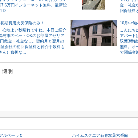
D7.6万円インターネット無料。最新設
金・礼金
D...
回保証料と
で初期費用火災保険のみ！
10月中
。心地よい秋晴れですね。本日ご紹介
こんにち
松島市のペットOKのお部屋アゼリア
アパート
5万円敷金・礼金なし。契約月と翌月の
双葉3番
保証会社の初回保証料と仲介手数料も
無料。オ
ん）負担な...
で関係者以
 博明
アルベーラＣ
ハイムスクエア石巻双葉六番館