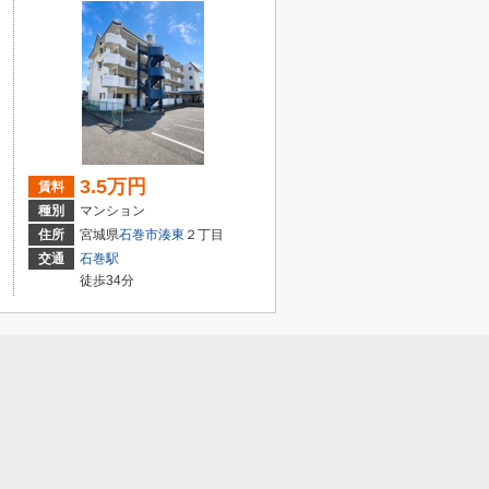
3.5万円
賃料
種別
マンション
住所
宮城県
石巻市
湊東
２丁目
交通
石巻駅
徒歩34分