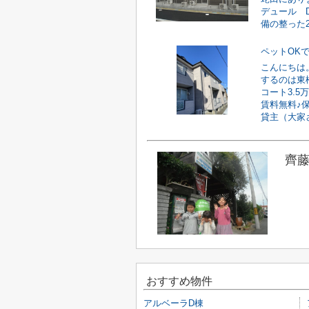
デュール 
備の整った2L
ペットOK
こんにちは
するのは東
コート3.
賃料無料♪
貸主（大家さ
齊藤
おすすめ物件
アルベーラD棟