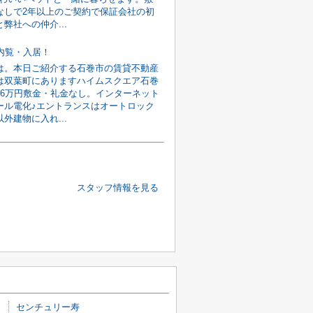
なしで2年以上のご契約で保証会社の初
弊社への仲介...
旬内覧・入居！
は。本日ご紹介する石巻市の賃貸不動産
は双葉町にありますハイムスクエア石巻
館6万円敷金・礼金なし。インターネット
ール電化♪エントランスはオートロック
外建物に入れ...
スタッフ情報を見る
センチュリー寿