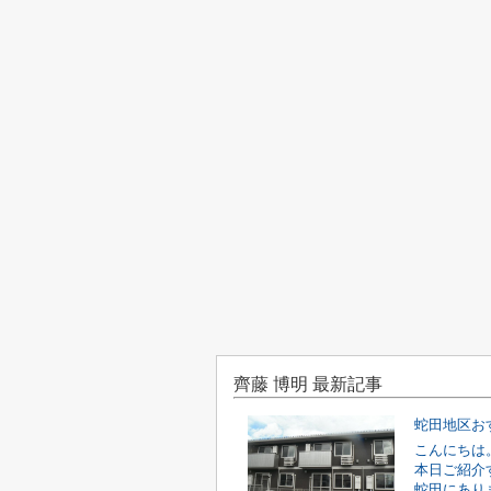
齊藤 博明 最新記事
蛇田地区お
こんにちは
本日ご紹介
蛇田にあり