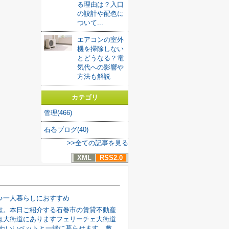
る理由は？入口
の設計や配色に
ついて...
エアコンの室外
機を掃除しない
とどうなる？電
気代への影響や
方法も解説
カテゴリ
管理(466)
石巻ブログ(40)
>>全ての記事を見る
XML
RSS2.0
K♪一人暮らしにおすすめ
は。本日ご紹介する石巻市の賃貸不動産
は大街道にありますフェリーチェ大街道
円かわいいペットと一緒に暮らせます。敷