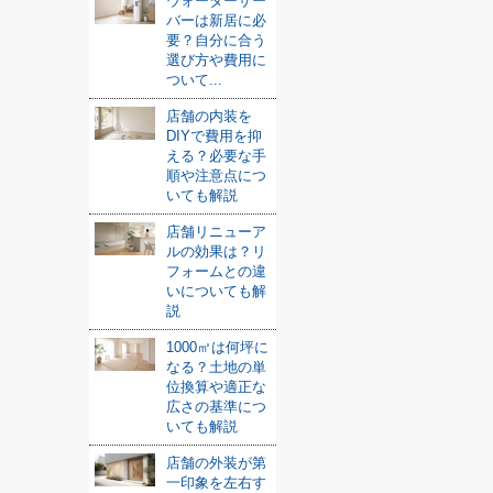
ウォーターサー
バーは新居に必
要？自分に合う
選び方や費用に
ついて...
店舗の内装を
DIYで費用を抑
える？必要な手
順や注意点につ
いても解説
店舗リニューア
ルの効果は？リ
フォームとの違
いについても解
説
1000㎡は何坪に
なる？土地の単
位換算や適正な
広さの基準につ
いても解説
店舗の外装が第
一印象を左右す