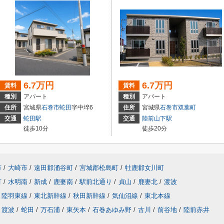
6.7万円
6.7万円
賃料
賃料
種別
アパート
種別
アパート
住所
宮城県
石巻市
蛇田
字中埣6
住所
宮城県
石巻市
双葉町
交通
蛇田駅
交通
陸前山下駅
徒歩10分
徒歩20分
市
/
大崎市
/
遠田郡涌谷町
/
宮城郡松島町
/
牡鹿郡女川町
町
/
水明南
/
新成
/
鹿妻南
/
駅前北通り
/
貞山
/
鹿妻北
/
渡波
陸羽東線
/
東北新幹線
/
秋田新幹線
/
気仙沼線
/
東北本線
渡波
/
蛇田
/
万石浦
/
東矢本
/
石巻あゆみ野
/
古川
/
前谷地
/
陸前赤井