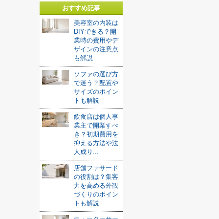
おすすめ記事
美容室の内装は
DIYできる？開
業時の費用やデ
ザインの注意点
も解説
ソファの選び方
で迷う？配置や
サイズのポイン
トも解説
飲食店は個人事
業主で開業すべ
き？初期費用を
抑える方法や法
人成り...
店舗ファサード
の役割は？集客
力を高める外観
づくりのポイン
トも解説