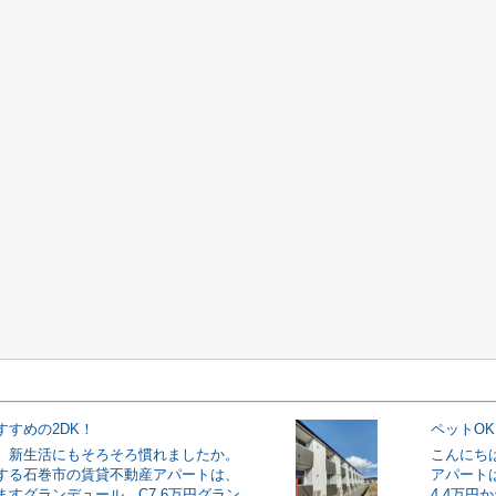
すすめの2DK！
ペットO
。新生活にもそろそろ慣れましたか。
こんにち
する石巻市の賃貸不動産アパートは、
アパート
ますグランデュール C7.6万円グラン
4.4万