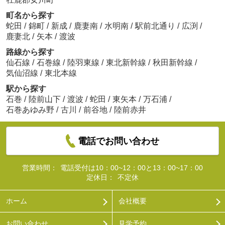
町名から探す
蛇田
/
錦町
/
新成
/
鹿妻南
/
水明南
/
駅前北通り
/
広渕
/
鹿妻北
/
矢本
/
渡波
路線から探す
仙石線
/
石巻線
/
陸羽東線
/
東北新幹線
/
秋田新幹線
/
気仙沼線
/
東北本線
駅から探す
石巻
/
陸前山下
/
渡波
/
蛇田
/
東矢本
/
万石浦
/
石巻あゆみ野
/
古川
/
前谷地
/
陸前赤井
電話でお問い合わせ
営業時間：
電話受付は10：00~12：00と13：00~17：00
定休日：
不定休
ホーム
会社概要
お問い合わせ
見学予約