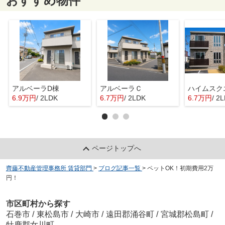
おすすめ物件
アルベーラD棟
アルベーラＣ
6.9万円
/ 2LDK
6.7万円
/ 2LDK
6.7万円
/ 2
ページトップへ
齊藤不動産管理事務所 賃貸部門
>
ブログ記事一覧
>
ペットOK！初期費用2万
円！
市区町村から探す
石巻市
/
東松島市
/
大崎市
/
遠田郡涌谷町
/
宮城郡松島町
/
牡鹿郡女川町