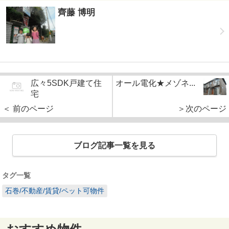
齊藤 博明
広々5SDK戸建て住
オール電化★メゾネ...
宅
＜ 前のページ
＞次のページ
ブログ記事一覧を見る
タグ一覧
石巻/不動産/賃貸/ペット可物件