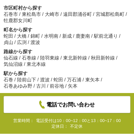
市区町村から探す
石巻市
/
東松島市
/
大崎市
/
遠田郡涌谷町
/
宮城郡松島町
/
牡鹿郡女川町
町名から探す
蛇田
/
大橋
/
錦町
/
水明南
/
新成
/
鹿妻南
/
駅前北通り
/
貞山
/
広渕
/
渡波
路線から探す
仙石線
/
石巻線
/
陸羽東線
/
東北新幹線
/
秋田新幹線
/
気仙沼線
/
東北本線
駅から探す
石巻
/
陸前山下
/
渡波
/
蛇田
/
万石浦
/
東矢本
/
石巻あゆみ野
/
古川
/
前谷地
/
矢本
電話でお問い合わせ
営業時間：
電話受付は10：00~12：00と13：00~17：00
定休日：
不定休