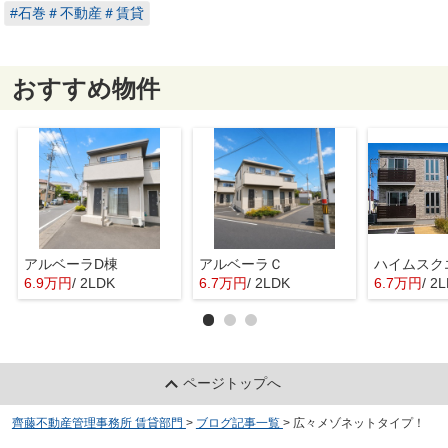
#石巻＃不動産＃賃貸
おすすめ物件
アルベーラD棟
アルベーラＣ
6.9万円
/ 2LDK
6.7万円
/ 2LDK
6.7万円
/ 2
ページトップへ
齊藤不動産管理事務所 賃貸部門
>
ブログ記事一覧
>
広々メゾネットタイプ！