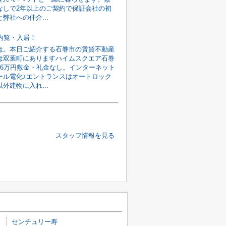
なしで2年以上のご契約で保証会社の初
弊社への仲介...
旬内覧・入居！
は。本日ご紹介する石巻市の賃貸不動産
は双葉町にありますハイムスクエア石巻
館6万円敷金・礼金なし。インターネット
ール電化♪エントランスはオートロック
外建物に入れ...
スタッフ情報を見る
センチュリー寿