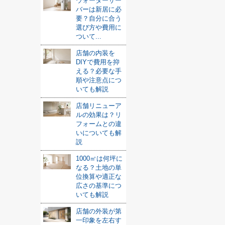
ウォーターサー
バーは新居に必
要？自分に合う
選び方や費用に
ついて...
店舗の内装を
DIYで費用を抑
える？必要な手
順や注意点につ
いても解説
店舗リニューア
ルの効果は？リ
フォームとの違
いについても解
説
1000㎡は何坪に
なる？土地の単
位換算や適正な
広さの基準につ
いても解説
店舗の外装が第
一印象を左右す