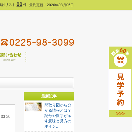
00
検討リスト
件
最終更新：2026年08月06日
最新記事
間取り図から分
かる情報とは？
記号や数字が示
-03-30
す意味と見方の
ポイン...