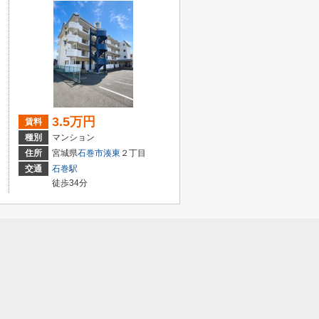
3.5万円
賃料
種別
マンション
住所
宮城県
石巻市
湊東
２丁目
交通
石巻駅
徒歩34分