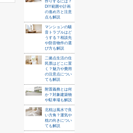
作りするには？
DIY範囲や計画
の進め方と注意
点も解説
マンションの騒
音トラブルはど
うする？相談先
や防音物件の選
び方も解説
二拠点生活の住
民票はどこに置
く？魅力や費用
の注意点につい
ても解説
附置義務とは何
か？対象建築物
や駐車場も解説
北枕は風水で良
い方角？運気や
枕の向きについ
ても解説