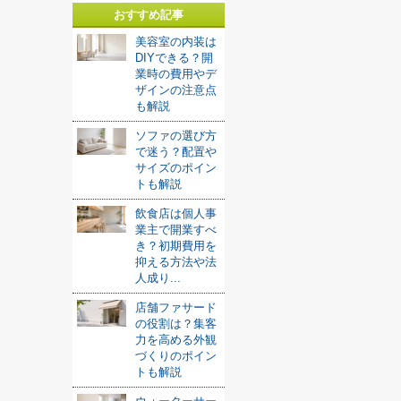
おすすめ記事
美容室の内装は
DIYできる？開
業時の費用やデ
ザインの注意点
も解説
ソファの選び方
で迷う？配置や
サイズのポイン
トも解説
飲食店は個人事
業主で開業すべ
き？初期費用を
抑える方法や法
人成り...
店舗ファサード
の役割は？集客
力を高める外観
づくりのポイン
トも解説