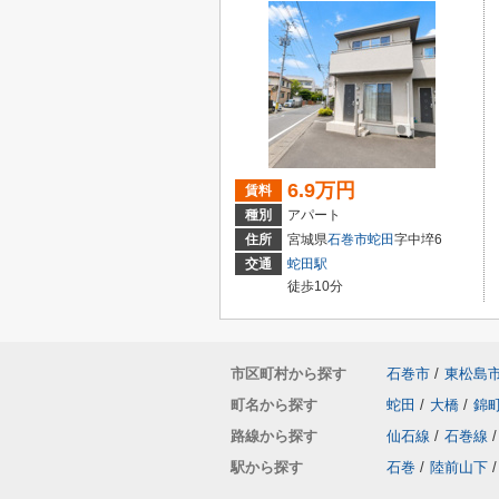
6.9万円
賃料
種別
アパート
住所
宮城県
石巻市
蛇田
字中埣6
交通
蛇田駅
徒歩10分
市区町村から探す
石巻市
/
東松島
町名から探す
蛇田
/
大橋
/
錦
路線から探す
仙石線
/
石巻線
/
駅から探す
石巻
/
陸前山下
/