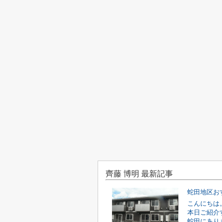
齊藤 博明 最新記事
蛇田地区お
こんにちは
本日ご紹介
蛇田にあり