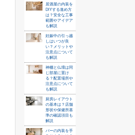
居酒屋の内装を
DIYする進め方
は？安全な工事
範囲やアイデア
も解説
妊娠中の引っ越
しはいつが良
い？メリットや
注意点について
も解説
神棚と仏壇は同
じ部屋に置け
る？配置場所や
注意点について
も解説
厨房レイアウト
の基本は？店舗
形状や保健所基
準の確認項目も
解説
バーの内装を手