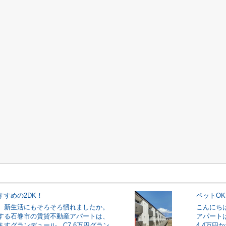
すすめの2DK！
ペットO
。新生活にもそろそろ慣れましたか。
こんにち
する石巻市の賃貸不動産アパートは、
アパート
ますグランデュール C7.6万円グラン
4.4万