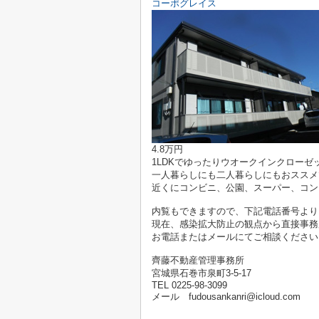
コーポグレイス
4.8万円
1LDKでゆったりウオークインクローゼ
一人暮らしにも二人暮らしにもおススメ
近くにコンビニ、公園、スーパー、コン
内覧もできますので、下記電話番号より
現在、感染拡大防止の観点から直接事務
お電話またはメールにてご相談ください
齊藤不動産管理事務所
宮城県石巻市泉町3-5-17
TEL 0225-98-3099
メール fudousankanri@icloud.com