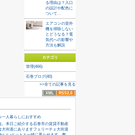
る理由は？入口
の設計や配色に
ついて...
エアコンの室外
機を掃除しない
とどうなる？電
気代への影響や
方法も解説
カテゴリ
管理(466)
石巻ブログ(40)
>>全ての記事を見る
XML
RSS2.0
K♪一人暮らしにおすすめ
は。本日ご紹介する石巻市の賃貸不動産
は大街道にありますフェリーチェ大街道
円かわいいペットと一緒に暮らせます。敷