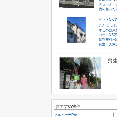
デュール 
備の整った2L
ペットOK
こんにちは
するのは東
コート3.
賃料無料♪
貸主（大家さ
齊藤
おすすめ物件
アルベーラD棟