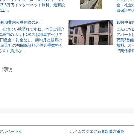
D7.6万円インターネット無料。最新設
金・礼金
D...
回保証料と
で初期費用火災保険のみ！
10月中
。心地よい秋晴れですね。本日ご紹介
こんにち
松島市のペットOKのお部屋アゼリア
アパート
5万円敷金・礼金なし。契約月と翌月の
双葉3番
保証会社の初回保証料と仲介手数料も
無料。オ
ん）負担な...
で関係者以
 博明
アルベーラＣ
ハイムスクエア石巻双葉六番館