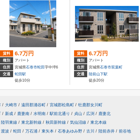
6.7万円
6.7万円
賃料
賃料
種別
アパート
種別
アパート
住所
宮城県
石巻市
蛇田
字中埣6
住所
宮城県
石巻市
双葉町
交通
蛇田駅
交通
陸前山下駅
徒歩10分
徒歩20分
市
/
大崎市
/
遠田郡涌谷町
/
宮城郡松島町
/
牡鹿郡女川町
町
/
新成
/
鹿妻南
/
水明南
/
駅前北通り
/
貞山
/
広渕
/
鹿妻北
陸羽東線
/
東北新幹線
/
秋田新幹線
/
気仙沼線
/
東北本線
渡波
/
蛇田
/
万石浦
/
東矢本
/
石巻あゆみ野
/
古川
/
陸前赤井
/
前谷地