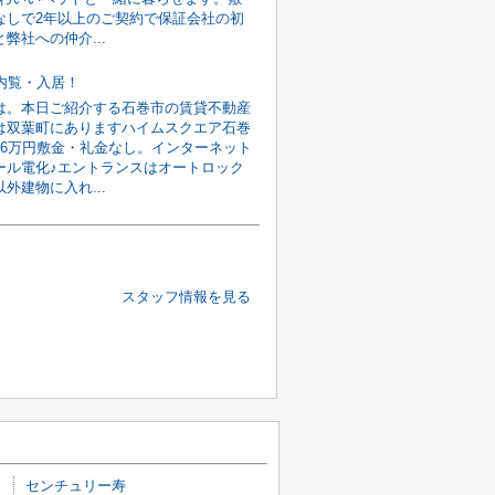
なしで2年以上のご契約で保証会社の初
弊社への仲介...
旬内覧・入居！
は。本日ご紹介する石巻市の賃貸不動産
は双葉町にありますハイムスクエア石巻
館6万円敷金・礼金なし。インターネット
ール電化♪エントランスはオートロック
外建物に入れ...
スタッフ情報を見る
センチュリー寿