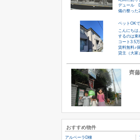
デュール 
備の整った2L
ペットOK
こんにちは
するのは東
コート3.
賃料無料♪
貸主（大家さ
齊藤
おすすめ物件
アルベーラD棟