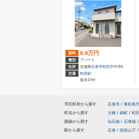
6.9万円
賃料
種別
アパート
住所
宮城県
石巻市
蛇田
字中埣6
交通
蛇田駅
徒歩10分
市区町村から探す
石巻市
/
東松島
町名から探す
大橋
/
錦町
/
蛇
路線から探す
仙石線
/
石巻線
/
駅から探す
石巻
/
陸前山下
/