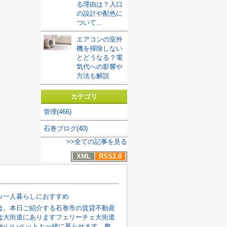
る理由は？入口
の設計や配色に
ついて...
エアコンの室外
機を掃除しない
とどうなる？電
気代への影響や
方法も解説
カテゴリ
管理(466)
石巻ブログ(40)
>>全ての記事を見る
XML
RSS2.0
K♪一人暮らしにおすすめ
は。本日ご紹介する石巻市の賃貸不動産
は大街道にありますフェリーチェ大街道
円かわいいペットと一緒に暮らせます。敷