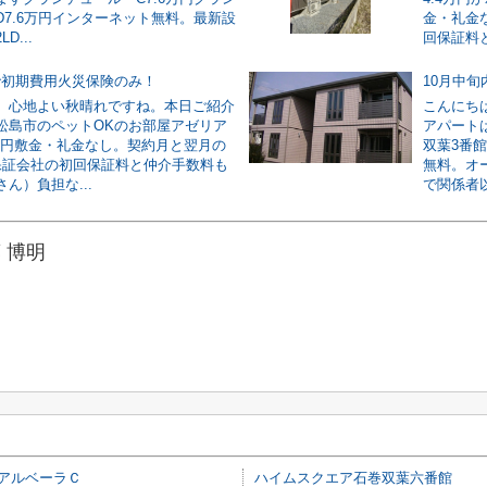
D7.6万円インターネット無料。最新設
金・礼金
D...
回保証料と
で初期費用火災保険のみ！
10月中
。心地よい秋晴れですね。本日ご紹介
こんにち
松島市のペットOKのお部屋アゼリア
アパート
5万円敷金・礼金なし。契約月と翌月の
双葉3番
保証会社の初回保証料と仲介手数料も
無料。オ
ん）負担な...
で関係者以
 博明
アルベーラＣ
ハイムスクエア石巻双葉六番館