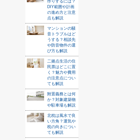
作りするには？
DIY範囲や計画
の進め方と注意
点も解説
マンションの騒
音トラブルはど
うする？相談先
や防音物件の選
び方も解説
二拠点生活の住
民票はどこに置
く？魅力や費用
の注意点につい
ても解説
附置義務とは何
か？対象建築物
や駐車場も解説
北枕は風水で良
い方角？運気や
枕の向きについ
ても解説