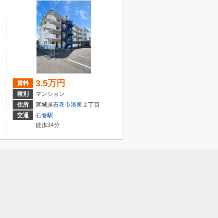
3.5万円
賃料
種別
マンション
住所
宮城県
石巻市
湊東
２丁目
交通
石巻駅
徒歩34分