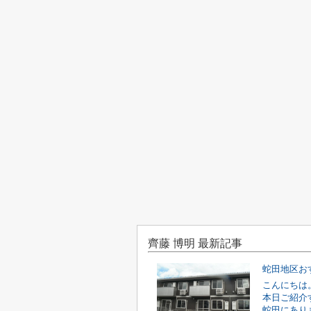
齊藤 博明 最新記事
蛇田地区お
こんにちは
本日ご紹介
蛇田にあり