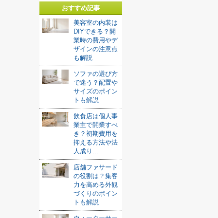
おすすめ記事
美容室の内装は
DIYできる？開
業時の費用やデ
ザインの注意点
も解説
ソファの選び方
で迷う？配置や
サイズのポイン
トも解説
飲食店は個人事
業主で開業すべ
き？初期費用を
抑える方法や法
人成り...
店舗ファサード
の役割は？集客
力を高める外観
づくりのポイン
トも解説