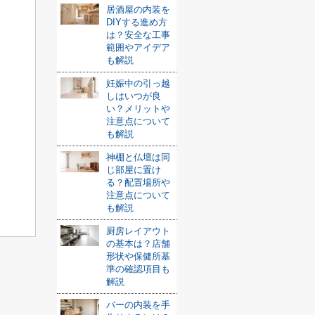
居酒屋の内装を
DIYする進め方
は？安全な工事
範囲やアイデア
も解説
妊娠中の引っ越
しはいつが良
い？メリットや
注意点について
も解説
神棚と仏壇は同
じ部屋に置け
る？配置場所や
注意点について
も解説
厨房レイアウト
の基本は？店舗
形状や保健所基
準の確認項目も
解説
バーの内装を手