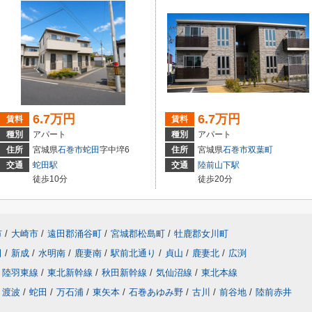
6.7万円
6.7万円
賃料
賃料
種別
アパート
種別
アパート
住所
宮城県
石巻市
蛇田
字中埣6
住所
宮城県
石巻市
双葉町
交通
蛇田駅
交通
陸前山下駅
徒歩10分
徒歩20分
市
/
大崎市
/
遠田郡涌谷町
/
宮城郡松島町
/
牡鹿郡女川町
田
/
新成
/
水明南
/
鹿妻南
/
駅前北通り
/
貞山
/
鹿妻北
/
広渕
陸羽東線
/
東北新幹線
/
秋田新幹線
/
気仙沼線
/
東北本線
渡波
/
蛇田
/
万石浦
/
東矢本
/
石巻あゆみ野
/
古川
/
前谷地
/
陸前赤井