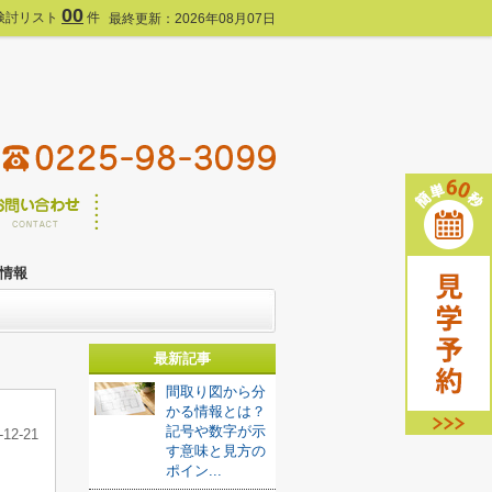
00
検討リスト
件
最終更新：2026年08月07日
情報
最新記事
間取り図から分
かる情報とは？
記号や数字が示
-12-21
す意味と見方の
ポイン...