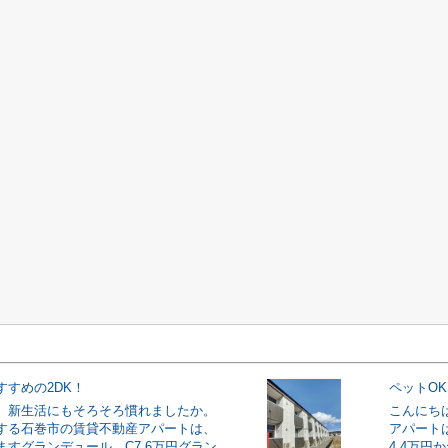
すすめの2DK！
ペットO
。新生活にもそろそろ慣れましたか。
こんにち
する石巻市の賃貸不動産アパートは、
アパート
ますグランデュール C7.6万円グラン
4.4万