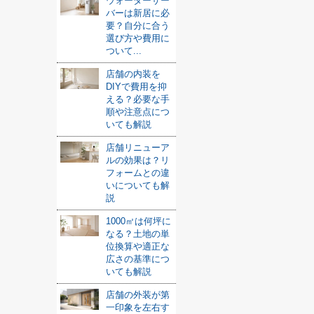
ウォーターサー
バーは新居に必
要？自分に合う
選び方や費用に
ついて...
店舗の内装を
DIYで費用を抑
える？必要な手
順や注意点につ
いても解説
店舗リニューア
ルの効果は？リ
フォームとの違
いについても解
説
1000㎡は何坪に
なる？土地の単
位換算や適正な
広さの基準につ
いても解説
店舗の外装が第
一印象を左右す