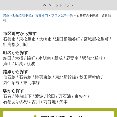
ページトップへ
齊藤不動産管理事務所 賃貸部門
>
ブログ記事一覧
>
石巻市の不動産 賃貸情
報
市区町村から探す
石巻市
/
東松島市
/
大崎市
/
遠田郡涌谷町
/
宮城郡松島町
/
牡鹿郡女川町
町名から探す
蛇田
/
大橋
/
錦町
/
水明南
/
新成
/
鹿妻南
/
駅前北通り
/
貞山
/
広渕
/
渡波
路線から探す
仙石線
/
石巻線
/
陸羽東線
/
東北新幹線
/
秋田新幹線
/
気仙沼線
/
東北本線
駅から探す
石巻
/
陸前山下
/
渡波
/
蛇田
/
万石浦
/
東矢本
/
石巻あゆみ野
/
古川
/
前谷地
/
矢本