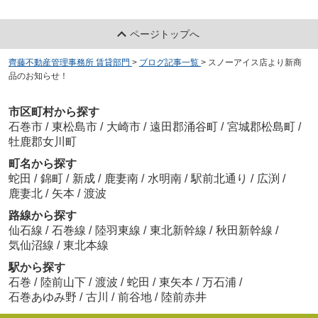
ページトップへ
齊藤不動産管理事務所 賃貸部門
>
ブログ記事一覧
>
スノーアイス店より新商
品のお知らせ！
市区町村から探す
石巻市
/
東松島市
/
大崎市
/
遠田郡涌谷町
/
宮城郡松島町
/
牡鹿郡女川町
町名から探す
蛇田
/
錦町
/
新成
/
鹿妻南
/
水明南
/
駅前北通り
/
広渕
/
鹿妻北
/
矢本
/
渡波
路線から探す
仙石線
/
石巻線
/
陸羽東線
/
東北新幹線
/
秋田新幹線
/
気仙沼線
/
東北本線
駅から探す
石巻
/
陸前山下
/
渡波
/
蛇田
/
東矢本
/
万石浦
/
石巻あゆみ野
/
古川
/
前谷地
/
陸前赤井