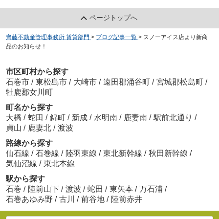
ページトップへ
齊藤不動産管理事務所 賃貸部門
>
ブログ記事一覧
>
スノーアイス店より新商
品のお知らせ！
市区町村から探す
石巻市
/
東松島市
/
大崎市
/
遠田郡涌谷町
/
宮城郡松島町
/
牡鹿郡女川町
町名から探す
大橋
/
蛇田
/
錦町
/
新成
/
水明南
/
鹿妻南
/
駅前北通り
/
貞山
/
鹿妻北
/
渡波
路線から探す
仙石線
/
石巻線
/
陸羽東線
/
東北新幹線
/
秋田新幹線
/
気仙沼線
/
東北本線
駅から探す
石巻
/
陸前山下
/
渡波
/
蛇田
/
東矢本
/
万石浦
/
石巻あゆみ野
/
古川
/
前谷地
/
陸前赤井