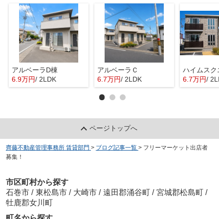
アルベーラD棟
アルベーラＣ
6.9万円
/ 2LDK
6.7万円
/ 2LDK
6.7万円
/ 2
ページトップへ
齊藤不動産管理事務所 賃貸部門
>
ブログ記事一覧
>
フリーマーケット出店者
募集！
市区町村から探す
石巻市
/
東松島市
/
大崎市
/
遠田郡涌谷町
/
宮城郡松島町
/
牡鹿郡女川町
町名から探す