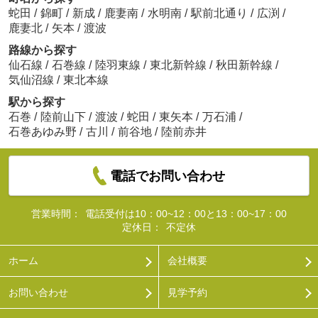
蛇田
/
錦町
/
新成
/
鹿妻南
/
水明南
/
駅前北通り
/
広渕
/
鹿妻北
/
矢本
/
渡波
路線から探す
仙石線
/
石巻線
/
陸羽東線
/
東北新幹線
/
秋田新幹線
/
気仙沼線
/
東北本線
駅から探す
石巻
/
陸前山下
/
渡波
/
蛇田
/
東矢本
/
万石浦
/
石巻あゆみ野
/
古川
/
前谷地
/
陸前赤井
電話でお問い合わせ
営業時間：
電話受付は10：00~12：00と13：00~17：00
定休日：
不定休
ホーム
会社概要
お問い合わせ
見学予約