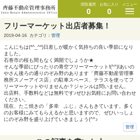
閲覧履歴
お気に入り
メニュー
0
0
フリーマーケット出店者募集！
2019-04-16
カテゴリ：
管理
こんにちは(*^_^*)日差しが暖かく気持ちの良い季節になり
ました。
石巻市の桜も間もなく満開でしょうか★
そんな季節にぴったりの青空フリーマーケット!(^^)!あいの
やさん後ろの通りのぞみ野のあります「齊藤不動産管理事
務所スノーアイス店」の駐車スペース、テラスを使ってフ
リーマーケットやりませんか？ジャンルは問いません。
出店料、手数料などは無料です♪ぜひお気軽にお問い合わせ
ください。
現在、たこ焼きの「多幸 ふじ」さんもきています。多く
のお客様にみてもらえるかと思いますので、ぜひいっしょ
にのぞみ野を盛り上げていきましょう(^^♪
管理