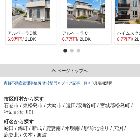
アルベーラD棟
アルベーラＣ
6.9万円
/ 2LDK
6.7万円
/ 2LDK
6.7万円
/ 2
ページトップへ
齊藤不動産管理事務所 賃貸部門
>
ブログ記事一覧
>
8月定期清掃
市区町村から探す
石巻市
/
東松島市
/
大崎市
/
遠田郡涌谷町
/
宮城郡松島町
/
牡鹿郡女川町
町名から探す
蛇田
/
錦町
/
新成
/
鹿妻南
/
水明南
/
駅前北通り
/
広渕
/
鹿妻北
/
矢本
/
渡波