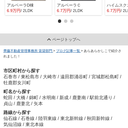
アルベーラD棟
アルベーラＣ
6.9万円
/ 2LDK
6.7万円
/ 2LDK
6.7万円
/ 2
ページトップへ
齊藤不動産管理事務所 賃貸部門
>
ブログ記事一覧
>
あらあらかしこで紹介さ
れました！
市区町村から探す
石巻市
/
東松島市
/
大崎市
/
遠田郡涌谷町
/
宮城郡松島町
/
牡鹿郡女川町
町名から探す
蛇田
/
大橋
/
錦町
/
水明南
/
新成
/
鹿妻南
/
駅前北通り
/
貞山
/
鹿妻北
/
矢本
路線から探す
仙石線
/
石巻線
/
陸羽東線
/
東北新幹線
/
秋田新幹線
/
気仙沼線
/
東北本線