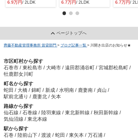
6.9万円
/ 2LDK
6.7万円
/ 2LDK
6.7万円
/ 2
ページトップへ
齊藤不動産管理事務所 賃貸部門
>
ブログ記事一覧
>
川開き出店のお知らせ★
市区町村から探す
石巻市
/
東松島市
/
大崎市
/
遠田郡涌谷町
/
宮城郡松島町
/
牡鹿郡女川町
町名から探す
蛇田
/
大橋
/
錦町
/
新成
/
水明南
/
鹿妻南
/
貞山
/
駅前北通り
/
鹿妻北
/
矢本
路線から探す
仙石線
/
石巻線
/
陸羽東線
/
東北新幹線
/
秋田新幹線
/
気仙沼線
/
東北本線
駅から探す
石巻
/
陸前山下
/
渡波
/
蛇田
/
東矢本
/
万石浦
/