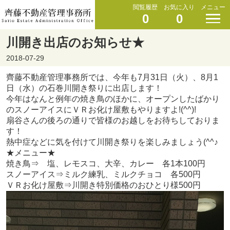
閲覧履歴
お気に入り
メニュー
0
0
川開き出店のお知らせ★
2018-07-29
齊藤不動産管理事務所では、今年も7月31日（火）、8月1
日（水）の石巻川開き祭りに出店します！
今年はなんと例年の焼き鳥のほかに、オープンしたばかり
のスノーアイスにＶＲお化け屋敷もやりますよ!(^^)!
扇谷さんの後ろの通りで皆様のお越しをお待ちしておりま
す！
熱中症などに気を付けて川開き祭りを楽しみましょう(^^♪
★メニュー★
焼き鳥⇒ 塩、レモスコ、大辛、カレー 各1本100円
スノーアイス⇒ミルク練乳、ミルクチョコ 各500円
ＶＲお化け屋敷⇒川開き特別価格のおひとり様500円