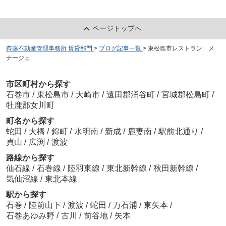
ページトップへ
齊藤不動産管理事務所 賃貸部門
>
ブログ記事一覧
>
東松島市レストラン メ
ナージュ
市区町村から探す
石巻市
/
東松島市
/
大崎市
/
遠田郡涌谷町
/
宮城郡松島町
/
牡鹿郡女川町
町名から探す
蛇田
/
大橋
/
錦町
/
水明南
/
新成
/
鹿妻南
/
駅前北通り
/
貞山
/
広渕
/
渡波
路線から探す
仙石線
/
石巻線
/
陸羽東線
/
東北新幹線
/
秋田新幹線
/
気仙沼線
/
東北本線
駅から探す
石巻
/
陸前山下
/
渡波
/
蛇田
/
万石浦
/
東矢本
/
石巻あゆみ野
/
古川
/
前谷地
/
矢本