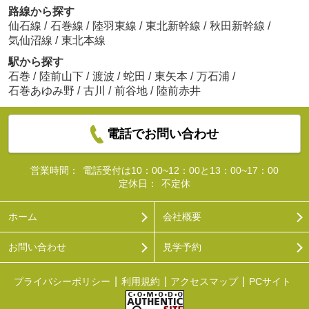
路線から探す
仙石線
/
石巻線
/
陸羽東線
/
東北新幹線
/
秋田新幹線
/
気仙沼線
/
東北本線
駅から探す
石巻
/
陸前山下
/
渡波
/
蛇田
/
東矢本
/
万石浦
/
石巻あゆみ野
/
古川
/
前谷地
/
陸前赤井
電話でお問い合わせ
営業時間：
電話受付は10：00~12：00と13：00~17：00
定休日：
不定休
ホーム
会社概要
お問い合わせ
見学予約
プライバシーポリシー
利用規約
アクセスマップ
PCサイト