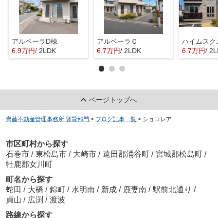
アルベーラD棟
アルベーラＣ
6.9万円
/ 2LDK
6.7万円
/ 2LDK
6.7万円
/ 2
ページトップへ
齊藤不動産管理事務所 賃貸部門
>
ブログ記事一覧
>
ショコレア
市区町村から探す
石巻市
/
東松島市
/
大崎市
/
遠田郡涌谷町
/
宮城郡松島町
/
牡鹿郡女川町
町名から探す
蛇田
/
大橋
/
錦町
/
水明南
/
新成
/
鹿妻南
/
駅前北通り
/
貞山
/
広渕
/
渡波
路線から探す