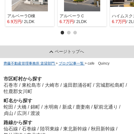
アルベーラD棟
アルベーラＣ
6.9万円
/ 2LDK
6.7万円
/ 2LDK
6.7万円
/ 2
ページトップへ
齊藤不動産管理事務所 賃貸部門
>
ブログ記事一覧
>
cafe Quincy
市区町村から探す
石巻市
/
東松島市
/
大崎市
/
遠田郡涌谷町
/
宮城郡松島町
/
牡鹿郡女川町
町名から探す
蛇田
/
大橋
/
錦町
/
水明南
/
新成
/
鹿妻南
/
駅前北通り
/
貞山
/
広渕
/
渡波
路線から探す
仙石線
/
石巻線
/
陸羽東線
/
東北新幹線
/
秋田新幹線
/