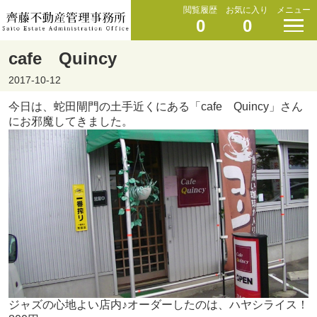
閲覧履歴
お気に入り
メニュー
0
0
cafe Quincy
2017-10-12
今日は、蛇田閘門の土手近くにある「cafe Quincy」さん
にお邪魔してきました。
ジャズの心地よい店内♪オーダーしたのは、ハヤシライス！