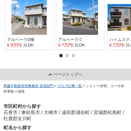
アルベーラD棟
アルベーラＣ
6.9万円
/ 2LDK
6.7万円
/ 2LDK
6.7万円
/ 2
ページトップへ
齊藤不動産管理事務所 賃貸部門
>
ブログ記事一覧
>
シャトー水明、コーポ木
村草取り清掃
市区町村から探す
石巻市
/
東松島市
/
大崎市
/
遠田郡涌谷町
/
宮城郡松島町
/
牡鹿郡女川町
町名から探す