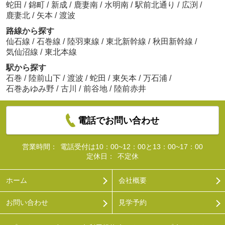
蛇田
/
錦町
/
新成
/
鹿妻南
/
水明南
/
駅前北通り
/
広渕
/
鹿妻北
/
矢本
/
渡波
路線から探す
仙石線
/
石巻線
/
陸羽東線
/
東北新幹線
/
秋田新幹線
/
気仙沼線
/
東北本線
駅から探す
石巻
/
陸前山下
/
渡波
/
蛇田
/
東矢本
/
万石浦
/
石巻あゆみ野
/
古川
/
前谷地
/
陸前赤井
電話でお問い合わせ
営業時間：
電話受付は10：00~12：00と13：00~17：00
定休日：
不定休
ホーム
会社概要
お問い合わせ
見学予約