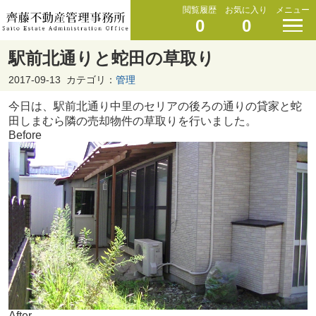
閲覧履歴
お気に入り
メニュー
0
0
駅前北通りと蛇田の草取り
2017-09-13
カテゴリ：
管理
今日は、駅前北通り中里のセリアの後ろの通りの貸家と蛇
田しまむら隣の売却物件の草取りを行いました。
Before
After