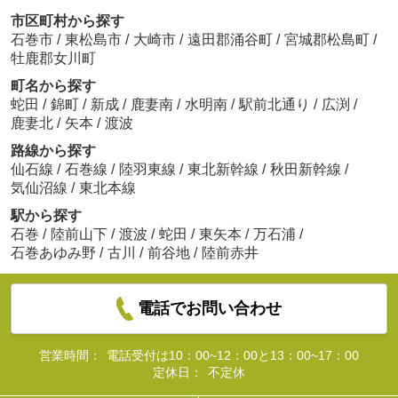
市区町村から探す
石巻市
/
東松島市
/
大崎市
/
遠田郡涌谷町
/
宮城郡松島町
/
牡鹿郡女川町
町名から探す
蛇田
/
錦町
/
新成
/
鹿妻南
/
水明南
/
駅前北通り
/
広渕
/
鹿妻北
/
矢本
/
渡波
路線から探す
仙石線
/
石巻線
/
陸羽東線
/
東北新幹線
/
秋田新幹線
/
気仙沼線
/
東北本線
駅から探す
石巻
/
陸前山下
/
渡波
/
蛇田
/
東矢本
/
万石浦
/
石巻あゆみ野
/
古川
/
前谷地
/
陸前赤井
電話でお問い合わせ
営業時間：
電話受付は10：00~12：00と13：00~17：00
定休日：
不定休