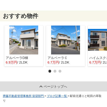
おすすめ物件
アルベーラD棟
アルベーラＣ
6.9万円
/ 2LDK
6.7万円
/ 2LDK
6.7万円
/ 2
ページトップへ
齊藤不動産管理事務所 賃貸部門
>
ブログ記事一覧
>
駅前北通りと蛇田の草取
り