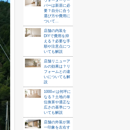
ウォーターサー
バーは新居に必
要？自分に合う
選び方や費用に
ついて...
店舗の内装を
DIYで費用を抑
える？必要な手
順や注意点につ
いても解説
店舗リニューア
ルの効果は？リ
フォームとの違
いについても解
説
1000㎡は何坪に
なる？土地の単
位換算や適正な
広さの基準につ
いても解説
店舗の外装が第
一印象を左右す