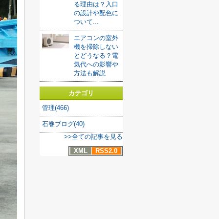
る理由は？入口
の設計や配色に
ついて...
エアコンの室外
機を掃除しない
とどうなる？電
気代への影響や
方法も解説
カテゴリ
管理(466)
石巻ブログ(40)
>>全ての記事を見る
XML
RSS2.0