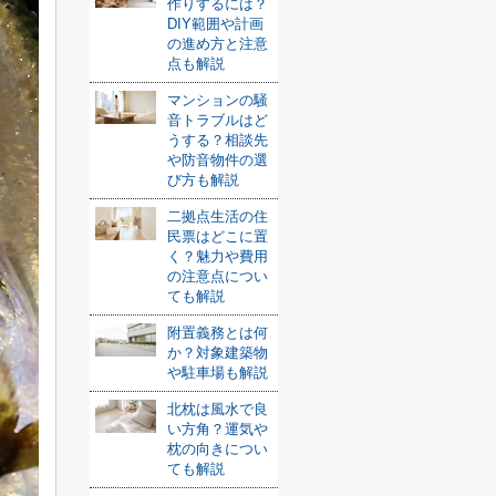
作りするには？
DIY範囲や計画
の進め方と注意
点も解説
マンションの騒
音トラブルはど
うする？相談先
や防音物件の選
び方も解説
二拠点生活の住
民票はどこに置
く？魅力や費用
の注意点につい
ても解説
附置義務とは何
か？対象建築物
や駐車場も解説
北枕は風水で良
い方角？運気や
枕の向きについ
ても解説