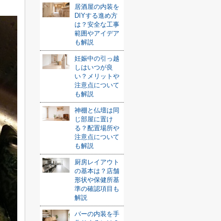
居酒屋の内装を
DIYする進め方
は？安全な工事
範囲やアイデア
も解説
妊娠中の引っ越
しはいつが良
い？メリットや
注意点について
も解説
神棚と仏壇は同
じ部屋に置け
る？配置場所や
注意点について
も解説
厨房レイアウト
の基本は？店舗
形状や保健所基
準の確認項目も
解説
バーの内装を手