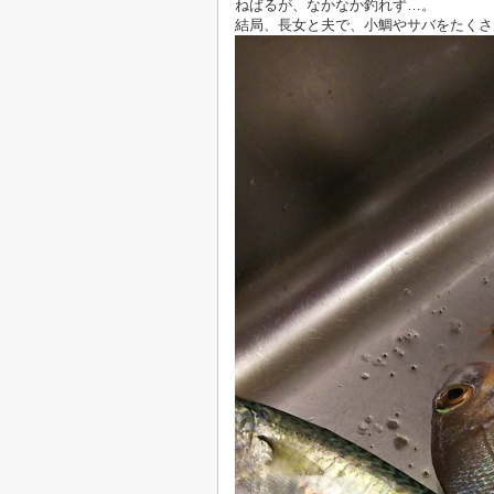
ねばるが、なかなか釣れず…。
結局、長女と夫で、小鯛やサバをたくさ