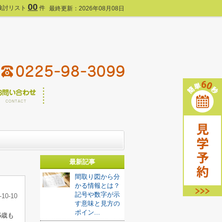
00
検討リスト
件
最終更新：2026年08月08日
最新記事
間取り図から分
かる情報とは？
記号や数字が示
-10-10
す意味と見方の
ポイン...
6歳も