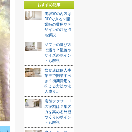
おすすめ記事
美容室の内装は
DIYできる？開
業時の費用やデ
ザインの注意点
も解説
ソファの選び方
で迷う？配置や
サイズのポイン
トも解説
飲食店は個人事
業主で開業すべ
き？初期費用を
抑える方法や法
人成り...
店舗ファサード
の役割は？集客
力を高める外観
づくりのポイン
トも解説